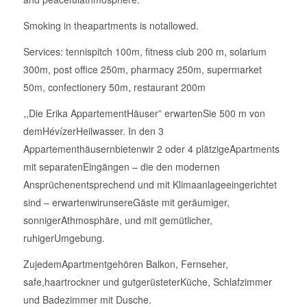
Smoking in theapartments is notallowed.
Services: tennispitch 100m, fitness club 200 m, solarium
300m, post office 250m, pharmacy 250m, supermarket
50m, confectionery 50m, restaurant 200m
,,Die Erika AppartementHäuser” erwartenSie 500 m von
demHévízerHeilwasser. In den 3
Appartementhäusernbietenwir 2 oder 4 plätzigeApartments
mit separatenEingängen – die den modernen
Ansprüchenentsprechend und mit Klimaanlageeingerichtet
sind – erwartenwirunsereGäste mit geräumiger,
sonnigerAthmosphäre, und mit gemütlicher,
ruhigerUmgebung.
ZujedemApartmentgehören Balkon, Fernseher,
safe,haartrockner und gutgerüsteterKüche, Schlafzimmer
und Badezimmer mit Dusche.