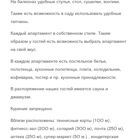
На балконах удобные стулья, стол, сушилки, зонтики.
Также есть возможность в саду использовать удобные
тапчаны.
Каждый апартамент в собственном стиле. Таким
образом у гостей есть возможность выбрать апартамент
на свой вкус.
В каждом апартаменте есть постельное белье,
полотенца, кухонные полотенца, плита, холодильник,
кофеварка, тостер и пр. кухонные принадлежности.
В распоряжении наших гостей имеется сауна и
джаккуззи.
Курение запрещено.
Вблизи расположены: теннисные корты (1ОО м),
фитнесс-зал (2ОО м), соларий (3ОО м), почта (25О м),
аптека (25О м), супер-маркет (5О м.) , кондитерская