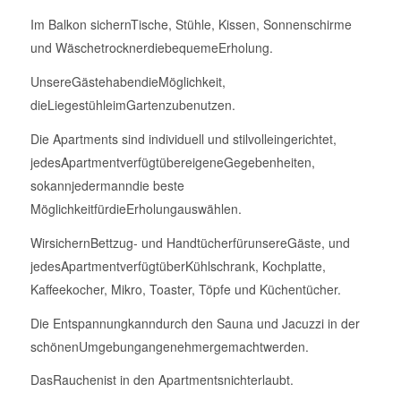
Im Balkon sichernTische, Stühle, Kissen, Sonnenschirme
und WäschetrocknerdiebequemeErholung.
UnsereGästehabendieMöglichkeit,
dieLiegestühleimGartenzubenutzen.
Die Apartments sind individuell und stilvolleingerichtet,
jedesApartmentverfügtübereigeneGegebenheiten,
sokannjedermanndie beste
MöglichkeitfürdieErholungauswählen.
WirsichernBettzug- und HandtücherfürunsereGäste, und
jedesApartmentverfügtüberKühlschrank, Kochplatte,
Kaffeekocher, Mikro, Toaster, Töpfe und Küchentücher.
Die Entspannungkanndurch den Sauna und Jacuzzi in der
schönenUmgebungangenehmergemachtwerden.
DasRauchenist in den Apartmentsnichterlaubt.