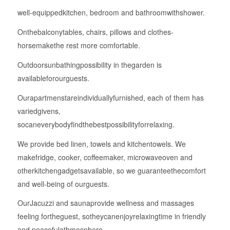
well-equippedkitchen, bedroom and bathroomwithshower.
Onthebalconytables, chairs, pillows and clothes-
horsemakethe rest more comfortable.
Outdoorsunbathingpossibility in thegarden is
availableforourguests.
Ourapartmenstareindividuallyfurnished, each of them has
variedgivens,
socaneverybodyfindthebestpossibilityforrelaxing.
We provide bed linen, towels and kitchentowels. We
makefridge, cooker, coffeemaker, microwaveoven and
otherkitchengadgetsavailable, so we guaranteethecomfort
and well-being of ourguests.
OurJacuzzi and saunaprovide wellness and massages
feeling fortheguest, sotheycanenjoyrelaxingtime in friendly
and peacefulathmosphere.