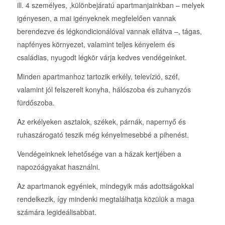
ill. 4 személyes, ,különbejáratú apartmanjainkban – melyek
igényesen, a mai igényeknek megfelelően vannak
berendezve és légkondicionálóval vannak ellátva –, tágas,
napfényes környezet, valamint teljes kényelem és
családias, nyugodt légkör várja kedves vendégeinket.
Minden apartmanhoz tartozik erkély, televízió, széf,
valamint jól felszerelt konyha, hálószoba és zuhanyzós
fürdőszoba.
Az erkélyeken asztalok, székek, párnák, napernyő és
ruhaszárogató teszik még kényelmesebbé a pihenést.
Vendégeinknek lehetősége van a házak kertjében a
napozóágyakat használni.
Az apartmanok egyéniek, mindegyik más adottságokkal
rendelkezik, így mindenki megtalálhatja közülük a maga
számára legideálisabbat.