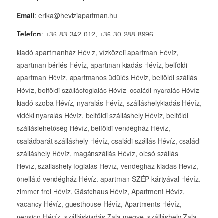
Email
: erika@heviziapartman.hu
Telefon
: +36-83-342-012, +36-30-288-8996
kiadó apartmanház Hévíz, vízközeli apartman Hévíz,
apartman bérlés Hévíz, apartman kiadás Hévíz, belföldi
apartman Hévíz, apartmanos üdülés Hévíz, belföldi szállás
Hévíz, belföldi szállásfoglalás Hévíz, családi nyaralás Hévíz,
kiadó szoba Hévíz, nyaralás Hévíz, szálláshelykiadás Hévíz,
vidéki nyaralás Hévíz, belföldi szálláshely Hévíz, belföldi
szálláslehetőség Hévíz, belföldi vendégház Hévíz,
családbarát szálláshely Hévíz, családi szállás Hévíz, családi
szálláshely Hévíz, magánszállás Hévíz, olcsó szállás
Hévíz, szálláshely foglalás Hévíz, vendégház kiadás Hévíz,
önellátó vendégház Hévíz, apartman SZÉP kártyával Hévíz,
zimmer frei Hévíz, Gästehaus Hévíz, Apartment Hévíz,
vacancy Hévíz, guesthouse Hévíz, Apartments Hévíz,
pension Hévíz, szálláskiadás Zala megye, szálláshely Zala