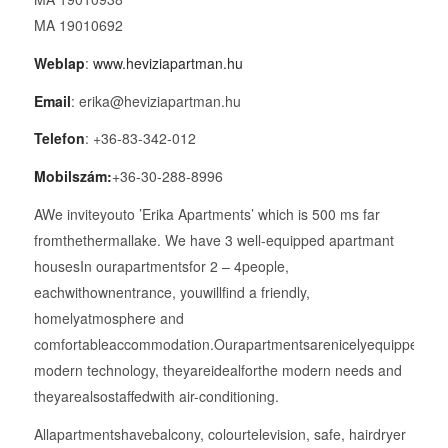
MA 19010692
Weblap
:
www.heviziapartman.hu
Email
: erika@heviziapartman.hu
Telefon
: +36-83-342-012
Mobilszám:
+36-30-288-8996
AWe inviteyouto ’Erika Apartments’ which is 500 ms far
fromthethermallake. We have 3 well-equipped apartmant
housesIn ourapartmentsfor 2 – 4people,
eachwithownentrance, youwillfind a friendly,
homelyatmosphere and
comfortableaccommodation.Ourapartmentsarenicelyequippedwit
modern technology, theyareidealforthe modern needs and
theyarealsostaffedwith air-conditioning.
Allapartmentshavebalcony, colourtelevision, safe, hairdryer