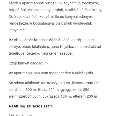
Minden apartmanhoz biztosítunk ágyneműt, törölközőt,
hajszárítót, valamint konyharuhát, továbbá hűtőszekrény,
főzőlap, kávéfőző, kenyérpirító és konyhai edények
rendelkezésre bocsátásával biztosítjuk vendégeink
kényelmét.
Az ellazulás és kikapcsolódás érzését a szép, meghitt
környezetben található szauna ill. jakkuzzi használatával
tehetik vendégeink még kellemesebbé.
Szép kártyát elfogadunk.
Az apartmanokban nem megengedett a dohányzás.
Közelben található: teniszpálya 100m, fittnessterem 200 m,
szolárium 300 m, Posta 250 m, gyógyszertár 250 m,
élelmiszerbolt 50 m, cukrászda 100 m, étterem 200 m
NTAK regisztrációs szám:
MA 19010938