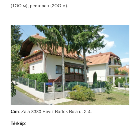
(1ОО м), ресторан (2ОО м).
Cím
: Zala 8380 Hévíz Bartók Béla u. 2-4.
Térkép
: