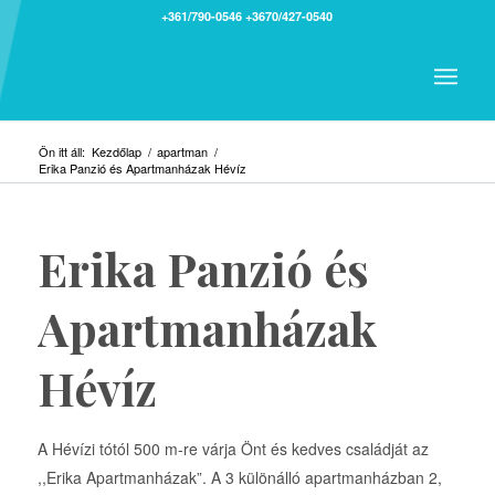
+361/790-0546
+3670/427-0540
Ön itt áll:
Kezdőlap
/
apartman
/
Erika Panzió és Apartmanházak Hévíz
Erika Panzió és
Apartmanházak
Hévíz
A Hévízi tótól 500 m-re várja Önt és kedves családját az
,,Erika Apartmanházak”. A 3 különálló apartmanházban 2,