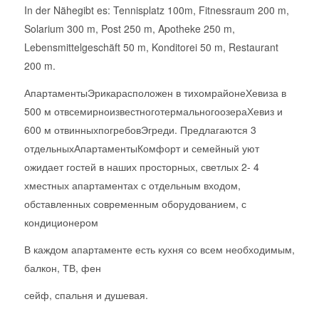
In der Nähegibt es: Tennisplatz 100m, Fitnessraum 200 m,
Solarium 300 m, Post 250 m, Apotheke 250 m,
Lebensmittelgeschäft 50 m, Konditorei 50 m, Restaurant
200 m.
АпартаментыЭрикарасположен в тихомрайонеХевиза в
500 м отвсемирноизвестноготермальногоозераХевиз и
600 м отвинныхпогребовЭгреди. Предлагаются 3
отдельныхАпартаментыКомфорт и семейный уют
ожидает гостей в наших просторных, светлых 2- 4
хместных апартаментах с отдельным входом,
обставленных современным оборудованием, с
кондиционером
В каждом апартаменте есть кухня со всем необходимым,
балкон, ТВ, фен
сейф, спальня и душевая.