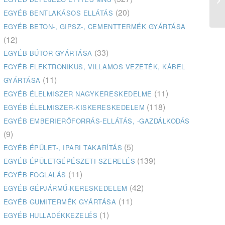
(20)
EGYÉB BENTLAKÁSOS ELLÁTÁS
EGYÉB BETON-, GIPSZ-, CEMENTTERMÉK GYÁRTÁSA
(12)
(33)
EGYÉB BÚTOR GYÁRTÁSA
EGYÉB ELEKTRONIKUS, VILLAMOS VEZETÉK, KÁBEL
(11)
GYÁRTÁSA
(11)
EGYÉB ÉLELMISZER NAGYKERESKEDELME
(118)
EGYÉB ÉLELMISZER-KISKERESKEDELEM
EGYÉB EMBERIERŐFORRÁS-ELLÁTÁS, -GAZDÁLKODÁS
(9)
(5)
EGYÉB ÉPÜLET-, IPARI TAKARÍTÁS
(139)
EGYÉB ÉPÜLETGÉPÉSZETI SZERELÉS
(11)
EGYÉB FOGLALÁS
(42)
EGYÉB GÉPJÁRMŰ-KERESKEDELEM
(11)
EGYÉB GUMITERMÉK GYÁRTÁSA
(1)
EGYÉB HULLADÉKKEZELÉS