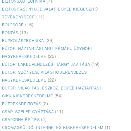
(7)
BIZTONSÁGTECHNIKA
BIZTOSÍTÁS, NYUGDÍJALAP EGYÉB KIEGÉSZÍTŐ
(11)
TEVÉKENYSÉGE
(16)
BÖLCSŐDE
(13)
BONTÁS
(29)
BURKOLÁSTECHNIKA
BÚTOR, HÁZTARTÁSI ÁRU, FÉMÁRU ÜGYNÖKI
(25)
NAGYKERESKEDELME
(19)
BÚTOR, LAKBERENDEZÉSI TÁRGY JAVÍTÁSA
BÚTOR, SZŐNYEG, VILÁGÍTÓBERENDEZÉS
(22)
NAGYKERESKEDELME
BÚTOR, VILÁGÍTÁSI ESZKÖZ, EGYÉB HÁZTARTÁSI
(54)
CIKK KISKERESKEDELME
(2)
BÚTORKÁRPITOZÁS
(11)
CSAP, SZELEP GYÁRTÁSA
(4)
CSATORNA ÉPÍTÉS
(1)
CSOMAGKÜLDŐ, INTERNETES KISKERESKEDELEM