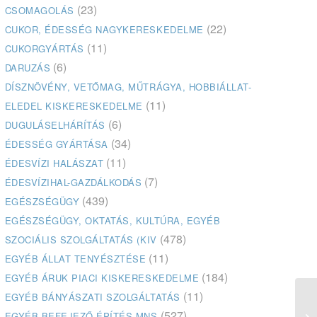
(23)
CSOMAGOLÁS
(22)
CUKOR, ÉDESSÉG NAGYKERESKEDELME
(11)
CUKORGYÁRTÁS
(6)
DARUZÁS
DÍSZNÖVÉNY, VETŐMAG, MŰTRÁGYA, HOBBIÁLLAT-
(11)
ELEDEL KISKERESKEDELME
(6)
DUGULÁSELHÁRÍTÁS
(34)
ÉDESSÉG GYÁRTÁSA
(11)
ÉDESVÍZI HALÁSZAT
(7)
ÉDESVÍZIHAL-GAZDÁLKODÁS
(439)
EGÉSZSÉGÜGY
EGÉSZSÉGÜGY, OKTATÁS, KULTÚRA, EGYÉB
(478)
SZOCIÁLIS SZOLGÁLTATÁS (KIV
(11)
EGYÉB ÁLLAT TENYÉSZTÉSE
(184)
EGYÉB ÁRUK PIACI KISKERESKEDELME
(11)
EGYÉB BÁNYÁSZATI SZOLGÁLTATÁS
(527)
EGYÉB BEFEJEZŐ ÉPÍTÉS MNS
Ki