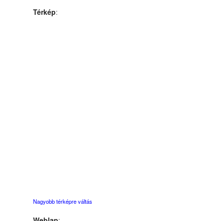
Térkép
:
Nagyobb térképre váltás
Weblap
: