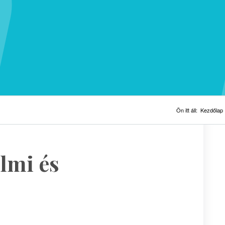
Ön itt áll:
Kezdőlap
lmi és