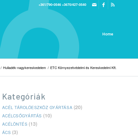
+361/790-0546
+3670/427-0540
Home
/
Hulladék-nagykereskedelem
/
ETC Környezetvédelmi és Kereskedelmi Kft.
Kategóriák
(20)
ACÉL TÁROLÓESZKÖZ GYÁRTÁSA
(10)
ACÉLCSŐGYÁRTÁS
(13)
ACÉLÖNTÉS
(3)
ÁCS