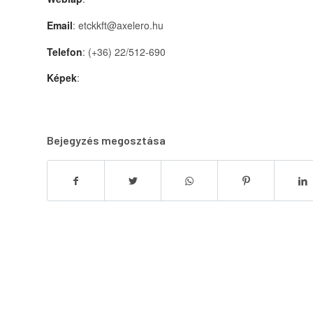
Email
: etckkft@axelero.hu
Telefon
: (+36) 22/512-690
Képek
:
Bejegyzés megosztása