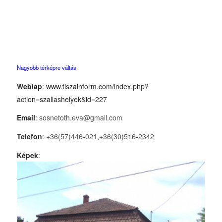
Nagyobb térképre váltás
Weblap
:
www.tiszainform.com/index.php?
action=szallashelyek&id=227
Email
: sosnetoth.eva@gmail.com
Telefon
: +36(57)446-021,+36(30)516-2342
Képek
: