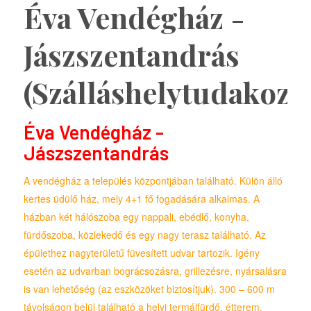
Éva Vendégház -
Jászszentandrás
(Szálláshelytudakozó
Éva Vendégház -
Jászszentandrás
A vendégház a település központjában található. Külön álló
kertes üdülő ház, mely 4+1 fő fogadására alkalmas. A
házban két hálószoba egy nappali, ebédlő, konyha,
fürdőszoba, közlekedő és egy nagy terasz található. Az
épülethez nagyterületű füvesített udvar tartozik. Igény
esetén az udvarban bográcsozásra, grillezésre, nyársalásra
is van lehetőség (az eszközöket biztosítjuk). 300 – 600 m
távolságon belül található a helyi termálfürdő, étterem,