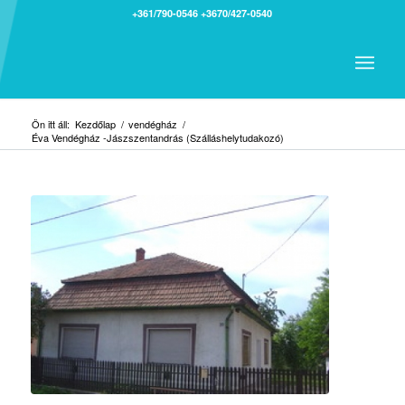
+361/790-0546
+3670/427-0540
Ön itt áll:
Kezdőlap
/
vendégház
/
Éva Vendégház -Jászszentandrás (Szálláshelytudakozó)