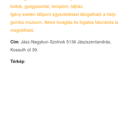
boltok, gyógyszertár, templom, tájház.
Igény esetén időpont egyeztetéssel látogatható a helyi
gomba múzeum, illetve lovaglás és fogatos falunézés is
megoldható.
Cím
: Jász-Nagykun-Szolnok 5136 Jászszentandrás,
Kossuth út 39.
Térkép
: