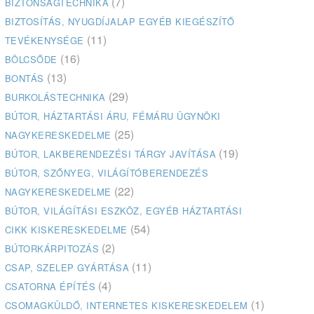
(7)
BIZTONSÁGTECHNIKA
BIZTOSÍTÁS, NYUGDÍJALAP EGYÉB KIEGÉSZÍTŐ
(11)
TEVÉKENYSÉGE
(16)
BÖLCSŐDE
(13)
BONTÁS
(29)
BURKOLÁSTECHNIKA
BÚTOR, HÁZTARTÁSI ÁRU, FÉMÁRU ÜGYNÖKI
(25)
NAGYKERESKEDELME
(19)
BÚTOR, LAKBERENDEZÉSI TÁRGY JAVÍTÁSA
BÚTOR, SZŐNYEG, VILÁGÍTÓBERENDEZÉS
(22)
NAGYKERESKEDELME
BÚTOR, VILÁGÍTÁSI ESZKÖZ, EGYÉB HÁZTARTÁSI
(54)
CIKK KISKERESKEDELME
(2)
BÚTORKÁRPITOZÁS
(11)
CSAP, SZELEP GYÁRTÁSA
(4)
CSATORNA ÉPÍTÉS
(1)
CSOMAGKÜLDŐ, INTERNETES KISKERESKEDELEM