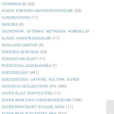
(23)
CSOMAGOLÁS
(22)
CUKOR, ÉDESSÉG NAGYKERESKEDELME
(11)
CUKORGYÁRTÁS
(6)
DARUZÁS
DÍSZNÖVÉNY, VETŐMAG, MŰTRÁGYA, HOBBIÁLLAT-
(11)
ELEDEL KISKERESKEDELME
(6)
DUGULÁSELHÁRÍTÁS
(34)
ÉDESSÉG GYÁRTÁSA
(11)
ÉDESVÍZI HALÁSZAT
(7)
ÉDESVÍZIHAL-GAZDÁLKODÁS
(441)
EGÉSZSÉGÜGY
EGÉSZSÉGÜGY, OKTATÁS, KULTÚRA, EGYÉB
(480)
SZOCIÁLIS SZOLGÁLTATÁS (KIV
(11)
EGYÉB ÁLLAT TENYÉSZTÉSE
(184)
EGYÉB ÁRUK PIACI KISKERESKEDELME
(11)
EGYÉB BÁNYÁSZATI SZOLGÁLTATÁS
(527)
EGYÉB BEFEJEZŐ ÉPÍTÉS MNS
Kő