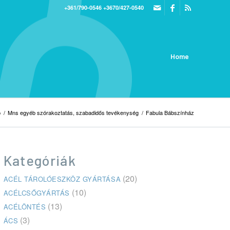
+361/790-0546
+3670/427-0540
Home
p
/
Mns egyéb szórakoztatás, szabadidős tevékenység
/
Fabula Bábszínház
Kategóriák
(20)
ACÉL TÁROLÓESZKÖZ GYÁRTÁSA
(10)
ACÉLCSŐGYÁRTÁS
(13)
ACÉLÖNTÉS
(3)
ÁCS