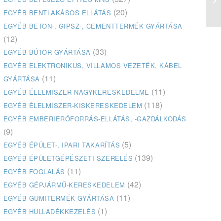
(20)
EGYÉB BENTLAKÁSOS ELLÁTÁS
EGYÉB BETON-, GIPSZ-, CEMENTTERMÉK GYÁRTÁSA
(12)
(33)
EGYÉB BÚTOR GYÁRTÁSA
EGYÉB ELEKTRONIKUS, VILLAMOS VEZETÉK, KÁBEL
(11)
GYÁRTÁSA
(11)
EGYÉB ÉLELMISZER NAGYKERESKEDELME
(118)
EGYÉB ÉLELMISZER-KISKERESKEDELEM
EGYÉB EMBERIERŐFORRÁS-ELLÁTÁS, -GAZDÁLKODÁS
(9)
(5)
EGYÉB ÉPÜLET-, IPARI TAKARÍTÁS
(139)
EGYÉB ÉPÜLETGÉPÉSZETI SZERELÉS
(11)
EGYÉB FOGLALÁS
(42)
EGYÉB GÉPJÁRMŰ-KERESKEDELEM
(11)
EGYÉB GUMITERMÉK GYÁRTÁSA
(1)
EGYÉB HULLADÉKKEZELÉS