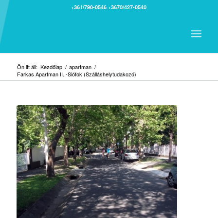
+361/790-0546
+3670/427-0540
Ön itt áll:
Kezdőlap
/
apartman
/
Farkas Apartman II. -Siófok (Szálláshelytudakozó)