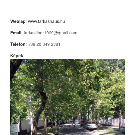
Weblap
:
www.farkashaus.hu
Email
: farkastibor1969@gmail.com
Telefon
: +36 20 349 2381
Képek
: