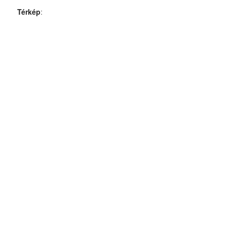
Térkép
: