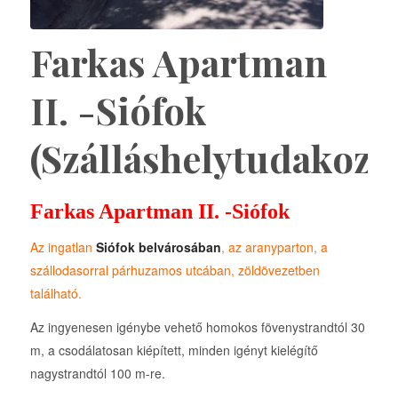
Farkas Apartman
II. -Siófok
(Szálláshelytudakozó
Farkas Apartman II. -Siófok
Az ingatlan
Siófok belvárosában
, az aranyparton, a
szállodasorral párhuzamos utcában, zöldövezetben
található.
Az ingyenesen igénybe vehető homokos fövenystrandtól 30
m, a csodálatosan kiépített, minden igényt kielégítő
nagystrandtól 100 m-re.