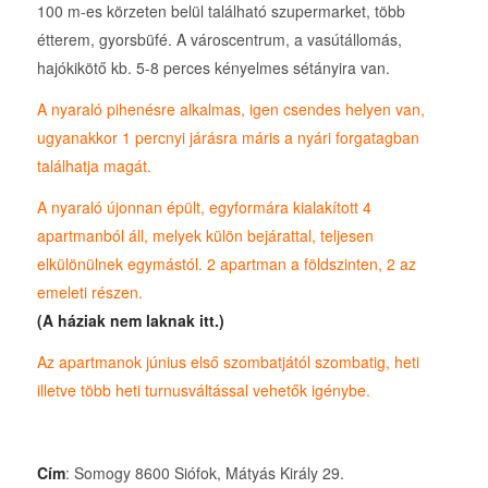
100 m-es körzeten belül található szupermarket, több
étterem, gyorsbüfé. A városcentrum, a vasútállomás,
hajókikötő kb. 5-8 perces kényelmes sétányira van.
A nyaraló pihenésre alkalmas, igen csendes helyen van,
ugyanakkor 1 percnyi járásra máris a nyári forgatagban
találhatja magát.
A nyaraló újonnan épült, egyformára kialakított 4
apartmanból áll, melyek külön bejárattal, teljesen
elkülönülnek egymástól. 2 apartman a földszinten, 2 az
emeleti részen.
(A háziak nem laknak itt.)
Az apartmanok június első szombatjától szombatig, heti
illetve több heti turnusváltással vehetők igénybe.
Cím
: Somogy 8600 Siófok, Mátyás Király 29.