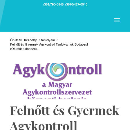
+361/790-0546
+3670/427-0540
Ön itt áll:
Kezdőlap
/
tanfolyam
/
Felnőtt és Gyermek Agykontroll Tanfolyamok Budapest
(Oktatástudakozó)...
Felnőtt és Gyermek
Agykontroll