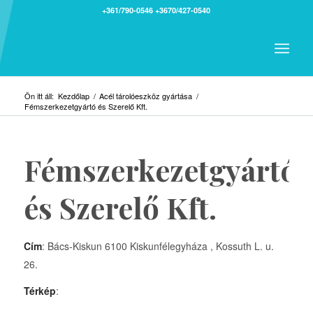
+361/790-0546
+3670/427-0540
Ön itt áll:
Kezdőlap
/
Acél tárolóeszköz gyártása
/
Fémszerkezetgyártó és Szerelő Kft.
Fémszerkezetgyártó
és Szerelő Kft.
Cím
: Bács-Kiskun 6100 Kiskunfélegyháza , Kossuth L. u.
26.
Térkép
: