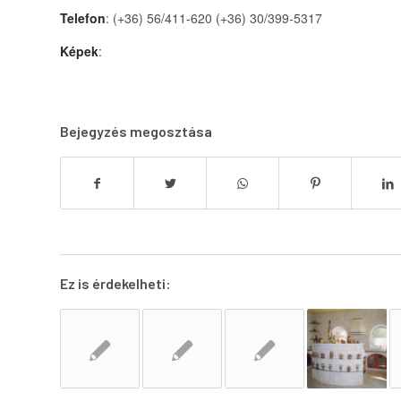
Telefon
: (+36) 56/411-620 (+36) 30/399-5317
Képek
:
Bejegyzés megosztása
Ez is érdekelheti: