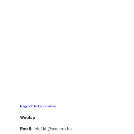
Nagyobb térképre váltás
Weblap
:
Email
: fetef.kft@axelero.hu