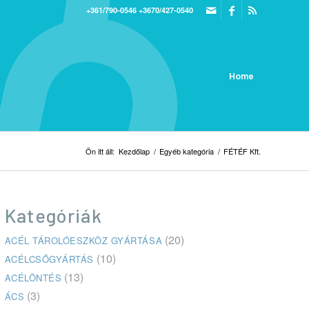
+361/790-0546
+3670/427-0540
Home
Ön itt áll:
Kezdőlap
/
Egyéb kategória
/
FÉTÉF Kft.
Kategóriák
(20)
ACÉL TÁROLÓESZKÖZ GYÁRTÁSA
(10)
ACÉLCSŐGYÁRTÁS
(13)
ACÉLÖNTÉS
(3)
ÁCS