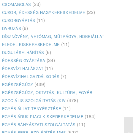
(23)
CSOMAGOLÁS
(22)
CUKOR, ÉDESSÉG NAGYKERESKEDELME
(11)
CUKORGYÁRTÁS
(6)
DARUZÁS
DÍSZNÖVÉNY, VETŐMAG, MŰTRÁGYA, HOBBIÁLLAT-
(11)
ELEDEL KISKERESKEDELME
(6)
DUGULÁSELHÁRÍTÁS
(34)
ÉDESSÉG GYÁRTÁSA
(11)
ÉDESVÍZI HALÁSZAT
(7)
ÉDESVÍZIHAL-GAZDÁLKODÁS
(439)
EGÉSZSÉGÜGY
EGÉSZSÉGÜGY, OKTATÁS, KULTÚRA, EGYÉB
(478)
SZOCIÁLIS SZOLGÁLTATÁS (KIV
(11)
EGYÉB ÁLLAT TENYÉSZTÉSE
(184)
EGYÉB ÁRUK PIACI KISKERESKEDELME
(11)
EGYÉB BÁNYÁSZATI SZOLGÁLTATÁS
(527)
EGYÉB BEFEJEZŐ ÉPÍTÉS MNS
A 