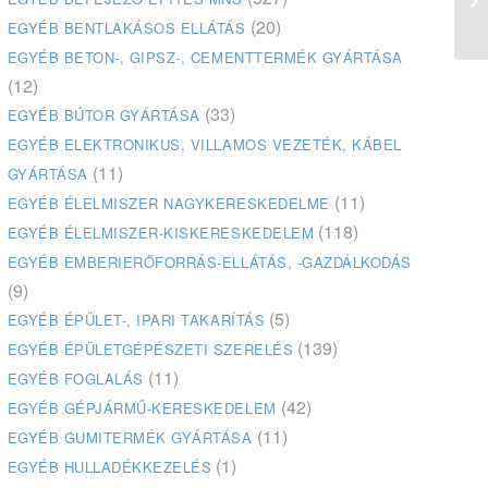
(20)
EGYÉB BENTLAKÁSOS ELLÁTÁS
EGYÉB BETON-, GIPSZ-, CEMENTTERMÉK GYÁRTÁSA
(12)
(33)
EGYÉB BÚTOR GYÁRTÁSA
EGYÉB ELEKTRONIKUS, VILLAMOS VEZETÉK, KÁBEL
(11)
GYÁRTÁSA
(11)
EGYÉB ÉLELMISZER NAGYKERESKEDELME
(118)
EGYÉB ÉLELMISZER-KISKERESKEDELEM
EGYÉB EMBERIERŐFORRÁS-ELLÁTÁS, -GAZDÁLKODÁS
(9)
(5)
EGYÉB ÉPÜLET-, IPARI TAKARÍTÁS
(139)
EGYÉB ÉPÜLETGÉPÉSZETI SZERELÉS
(11)
EGYÉB FOGLALÁS
(42)
EGYÉB GÉPJÁRMŰ-KERESKEDELEM
(11)
EGYÉB GUMITERMÉK GYÁRTÁSA
(1)
EGYÉB HULLADÉKKEZELÉS