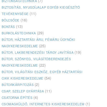
(7)
BIZTONSÁGTECHNIKA
BIZTOSÍTÁS, NYUGDÍJALAP EGYÉB KIEGÉSZÍTŐ
(11)
TEVÉKENYSÉGE
(16)
BÖLCSŐDE
(13)
BONTÁS
(29)
BURKOLÁSTECHNIKA
BÚTOR, HÁZTARTÁSI ÁRU, FÉMÁRU ÜGYNÖKI
(25)
NAGYKERESKEDELME
(19)
BÚTOR, LAKBERENDEZÉSI TÁRGY JAVÍTÁSA
BÚTOR, SZŐNYEG, VILÁGÍTÓBERENDEZÉS
(22)
NAGYKERESKEDELME
BÚTOR, VILÁGÍTÁSI ESZKÖZ, EGYÉB HÁZTARTÁSI
(54)
CIKK KISKERESKEDELME
(2)
BÚTORKÁRPITOZÁS
(11)
CSAP, SZELEP GYÁRTÁSA
(4)
CSATORNA ÉPÍTÉS
(1)
CSOMAGKÜLDŐ, INTERNETES KISKERESKEDELEM