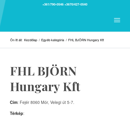
+361/790-0546
+3670/427-0540
Ön itt áll:
Kezdőlap
/
Egyéb kategória
/
FHL BJÖRN Hungary Kft
FHL BJÖRN
Hungary Kft
Cím
: Fejér 8060 Mór, Velegi út 5-7.
Térkép
: