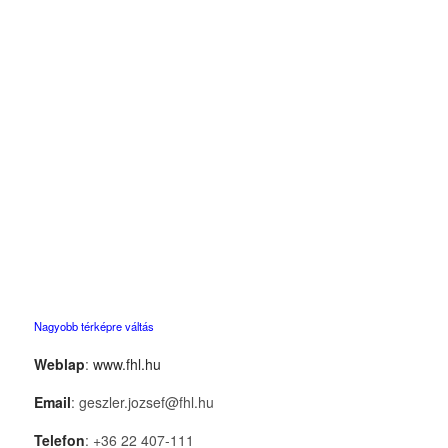
Nagyobb térképre váltás
Weblap
:
www.fhl.hu
Email
: geszler.jozsef@fhl.hu
Telefon
: +36 22 407-111