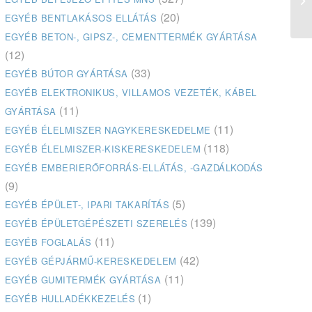
(20)
EGYÉB BENTLAKÁSOS ELLÁTÁS
EGYÉB BETON-, GIPSZ-, CEMENTTERMÉK GYÁRTÁSA
(12)
(33)
EGYÉB BÚTOR GYÁRTÁSA
EGYÉB ELEKTRONIKUS, VILLAMOS VEZETÉK, KÁBEL
(11)
GYÁRTÁSA
(11)
EGYÉB ÉLELMISZER NAGYKERESKEDELME
(118)
EGYÉB ÉLELMISZER-KISKERESKEDELEM
EGYÉB EMBERIERŐFORRÁS-ELLÁTÁS, -GAZDÁLKODÁS
(9)
(5)
EGYÉB ÉPÜLET-, IPARI TAKARÍTÁS
(139)
EGYÉB ÉPÜLETGÉPÉSZETI SZERELÉS
(11)
EGYÉB FOGLALÁS
(42)
EGYÉB GÉPJÁRMŰ-KERESKEDELEM
(11)
EGYÉB GUMITERMÉK GYÁRTÁSA
(1)
EGYÉB HULLADÉKKEZELÉS