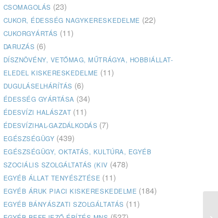
(23)
CSOMAGOLÁS
(22)
CUKOR, ÉDESSÉG NAGYKERESKEDELME
(11)
CUKORGYÁRTÁS
(6)
DARUZÁS
DÍSZNÖVÉNY, VETŐMAG, MŰTRÁGYA, HOBBIÁLLAT-
(11)
ELEDEL KISKERESKEDELME
(6)
DUGULÁSELHÁRÍTÁS
(34)
ÉDESSÉG GYÁRTÁSA
(11)
ÉDESVÍZI HALÁSZAT
(7)
ÉDESVÍZIHAL-GAZDÁLKODÁS
(439)
EGÉSZSÉGÜGY
EGÉSZSÉGÜGY, OKTATÁS, KULTÚRA, EGYÉB
(478)
SZOCIÁLIS SZOLGÁLTATÁS (KIV
(11)
EGYÉB ÁLLAT TENYÉSZTÉSE
(184)
EGYÉB ÁRUK PIACI KISKERESKEDELME
(11)
EGYÉB BÁNYÁSZATI SZOLGÁLTATÁS
(527)
EGYÉB BEFEJEZŐ ÉPÍTÉS MNS
Eu