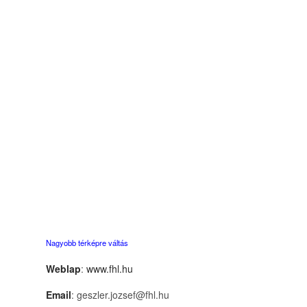
Nagyobb térképre váltás
Weblap
:
www.fhl.hu
Email
: geszler.jozsef@fhl.hu