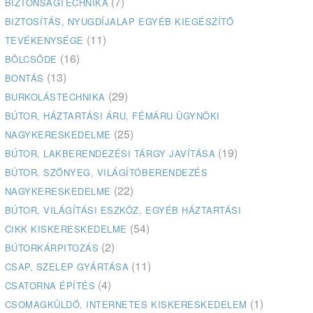
(7)
BIZTONSÁGTECHNIKA
BIZTOSÍTÁS, NYUGDÍJALAP EGYÉB KIEGÉSZÍTŐ
(11)
TEVÉKENYSÉGE
(16)
BÖLCSŐDE
(13)
BONTÁS
(29)
BURKOLÁSTECHNIKA
BÚTOR, HÁZTARTÁSI ÁRU, FÉMÁRU ÜGYNÖKI
(25)
NAGYKERESKEDELME
(19)
BÚTOR, LAKBERENDEZÉSI TÁRGY JAVÍTÁSA
BÚTOR, SZŐNYEG, VILÁGÍTÓBERENDEZÉS
(22)
NAGYKERESKEDELME
BÚTOR, VILÁGÍTÁSI ESZKÖZ, EGYÉB HÁZTARTÁSI
(54)
CIKK KISKERESKEDELME
(2)
BÚTORKÁRPITOZÁS
(11)
CSAP, SZELEP GYÁRTÁSA
(4)
CSATORNA ÉPÍTÉS
(1)
CSOMAGKÜLDŐ, INTERNETES KISKERESKEDELEM