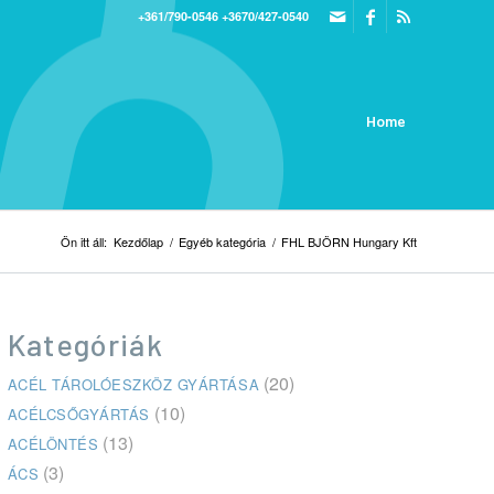
+361/790-0546
+3670/427-0540
Home
Ön itt áll:
Kezdőlap
/
Egyéb kategória
/
FHL BJÖRN Hungary Kft
Kategóriák
(20)
ACÉL TÁROLÓESZKÖZ GYÁRTÁSA
(10)
ACÉLCSŐGYÁRTÁS
(13)
ACÉLÖNTÉS
(3)
ÁCS