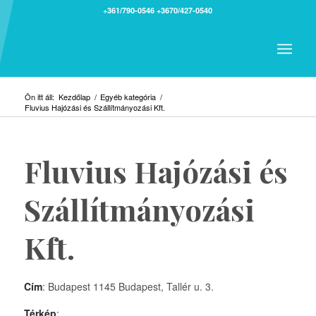
+361/790-0546
+3670/427-0540
Ön itt áll:
Kezdőlap
/
Egyéb kategória
/
Fluvius Hajózási és Szállítmányozási Kft.
Fluvius Hajózási és
Szállítmányozási
Kft.
Cím
: Budapest 1145 Budapest, Tallér u. 3.
Térkép
: