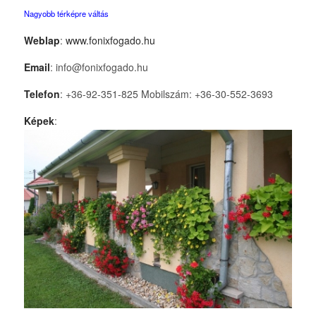
Nagyobb térképre váltás
Weblap
:
www.fonixfogado.hu
Email
: info@fonixfogado.hu
Telefon
: +36-92-351-825 Mobilszám: +36-30-552-3693
Képek
: