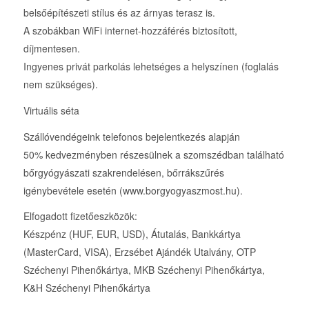
belsőépítészeti stílus és az árnyas terasz is.
A szobákban WiFi internet-hozzáférés biztosított,
díjmentesen.
Ingyenes privát parkolás lehetséges a helyszínen (foglalás
nem szükséges).
Virtuális séta
Szállóvendégeink telefonos bejelentkezés alapján
50% kedvezményben részesülnek a szomszédban található
bőrgyógyászati szakrendelésen, bőrrákszűrés
igénybevétele esetén (www.borgyogyaszmost.hu).
Elfogadott fizetőeszközök:
Készpénz (HUF, EUR, USD), Átutalás, Bankkártya
(MasterCard, VISA), Erzsébet Ajándék Utalvány, OTP
Széchenyi Pihenőkártya, MKB Széchenyi Pihenőkártya,
K&H Széchenyi Pihenőkártya