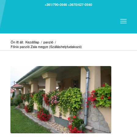
+361/790-0546
+3670/427-0540
Ön itt áll:
Kezdőlap
/
panzió
/
Főnix panzió Zala megye (Szálláshelytudakozó)