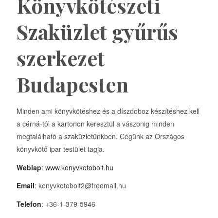
Könyvkötészeti
Szaküzlet gyűrűs
szerkezet
Budapesten
Minden ami könyvkötéshez és a díszdoboz készítéshez kell
a cérná-tól a kartonon keresztül a vászonig minden
megtalálható a szaküzletünkben. Cégünk az Országos
könyvkötő ipar testület tagja.
Weblap
:
www.konyvkotobolt.hu
Email
: konyvkotobolt2@freemail.hu
Telefon
: +36-1-379-5946