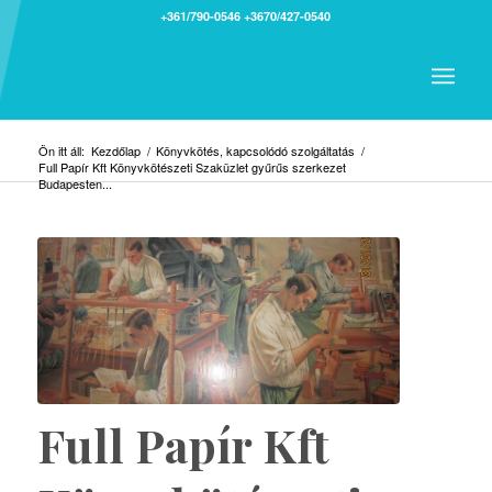
+361/790-0546
+3670/427-0540
Ön itt áll:
Kezdőlap
/
Könyvkötés, kapcsolódó szolgáltatás
/
Full Papír Kft Könyvkötészeti Szaküzlet gyűrűs szerkezet
Budapesten...
Full Papír Kft