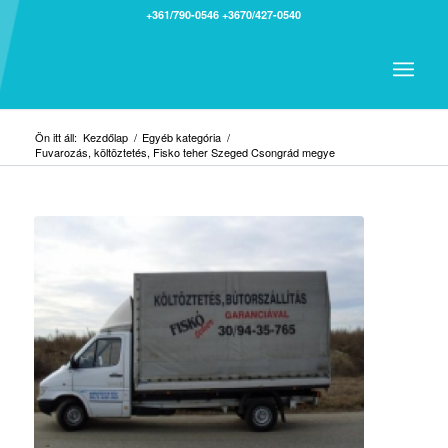
+361/790-0546
+3670/427-0540
Ön itt áll:
Kezdőlap
/
Egyéb kategória
/
Fuvarozás, költöztetés, Fisko teher Szeged Csongrád megye