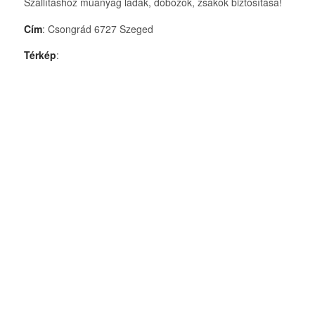
Szállításhoz műanyag ládák, dobozok, zsákok biztosítása!
Cím
: Csongrád 6727 Szeged
Térkép
: