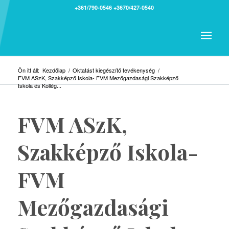
+361/790-0546
+3670/427-0540
Ön itt áll:
Kezdőlap
/
Oktatást kiegészítő tevékenység
/
FVM ASzK, Szakképző Iskola- FVM Mezőgazdasági Szakképző
Iskola és Kollég...
FVM ASzK,
Szakképző Iskola-
FVM
Mezőgazdasági