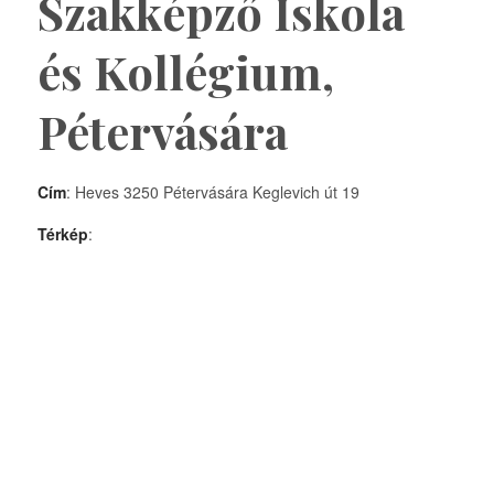
Szakképző Iskola
és Kollégium,
Pétervására
Cím
: Heves 3250 Pétervására Keglevich út 19
Térkép
: