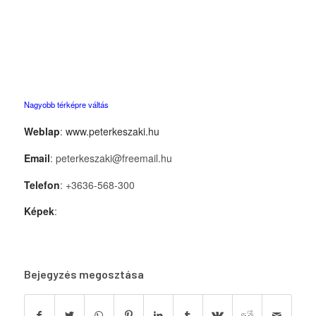
Nagyobb térképre váltás
Weblap
:
www.peterkeszaki.hu
Email
: peterkeszaki@freemail.hu
Telefon
: +3636-568-300
Képek
:
Bejegyzés megosztása