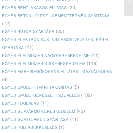
(20)
EGYÉB BENTLAKÁSOS ELLÁTÁS
EGYÉB BETON-, GIPSZ-, CEMENTTERMÉK GYÁRTÁSA
(12)
(33)
EGYÉB BÚTOR GYÁRTÁSA
EGYÉB ELEKTRONIKUS, VILLAMOS VEZETÉK, KÁBEL
(11)
GYÁRTÁSA
(11)
EGYÉB ÉLELMISZER NAGYKERESKEDELME
(118)
EGYÉB ÉLELMISZER-KISKERESKEDELEM
EGYÉB EMBERIERŐFORRÁS-ELLÁTÁS, -GAZDÁLKODÁS
(9)
(5)
EGYÉB ÉPÜLET-, IPARI TAKARÍTÁS
(139)
EGYÉB ÉPÜLETGÉPÉSZETI SZERELÉS
(11)
EGYÉB FOGLALÁS
(42)
EGYÉB GÉPJÁRMŰ-KERESKEDELEM
(11)
EGYÉB GUMITERMÉK GYÁRTÁSA
(1)
EGYÉB HULLADÉKKEZELÉS