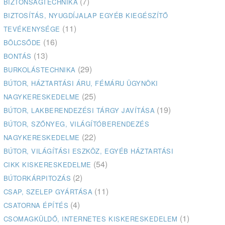
(7)
BIZTONSÁGTECHNIKA
BIZTOSÍTÁS, NYUGDÍJALAP EGYÉB KIEGÉSZÍTŐ
(11)
TEVÉKENYSÉGE
(16)
BÖLCSŐDE
(13)
BONTÁS
(29)
BURKOLÁSTECHNIKA
BÚTOR, HÁZTARTÁSI ÁRU, FÉMÁRU ÜGYNÖKI
(25)
NAGYKERESKEDELME
(19)
BÚTOR, LAKBERENDEZÉSI TÁRGY JAVÍTÁSA
BÚTOR, SZŐNYEG, VILÁGÍTÓBERENDEZÉS
(22)
NAGYKERESKEDELME
BÚTOR, VILÁGÍTÁSI ESZKÖZ, EGYÉB HÁZTARTÁSI
(54)
CIKK KISKERESKEDELME
(2)
BÚTORKÁRPITOZÁS
(11)
CSAP, SZELEP GYÁRTÁSA
(4)
CSATORNA ÉPÍTÉS
(1)
CSOMAGKÜLDŐ, INTERNETES KISKERESKEDELEM