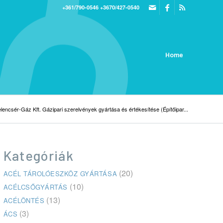
+361/790-0546
+3670/427-0540
Home
lencsér-Gáz Kft. Gázipari szerelvények gyártása és értékesítése (Építőipar...
Kategóriák
(20)
ACÉL TÁROLÓESZKÖZ GYÁRTÁSA
(10)
ACÉLCSŐGYÁRTÁS
(13)
ACÉLÖNTÉS
(3)
ÁCS