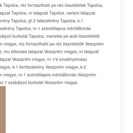
 Tapolca, réz forrasztható pe-réz összekötök Tapolca,
apzat Tapolca, m talapzat Tapolca, variant talapzat
rény Tapolca, gf-2 faliszekrény Tapolca, k-1
tiszekrény Tapolca, m-1 szerelölapos méröállomás
bályzó burkolat Tapolca, menetes pe-acél összekötök
 megye, réz forrasztható pe-réz összekötök Veszprém
 mu bilincses talapzat Veszprém megye, m talapzat
talapzat Veszprém megye, m-1/e emeltnyomású
megye, k-1 kertiszekrény Veszprém megye, k-2
ém megye, m-1 szerelölapos méröállomás Veszprém
z-1 szabályzó burkolat Veszprém megye,