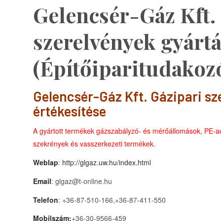
Gelencsér-Gáz Kft.
szerelvények gyártá
(Építőiparitudakoz
Gelencsér-Gáz Kft. Gázipari sz
értékesítése
A gyártott termékek gázszabályzó- és mérőállomások, PE-acé
szekrények és vasszerkezeti termékek.
Weblap
:
http://glgaz.uw.hu/index.html
Email
: glgaz@t-online.hu
Telefon
: +36-87-510-166,+36-87-411-550
Mobilszám:
+36-30-9566-459