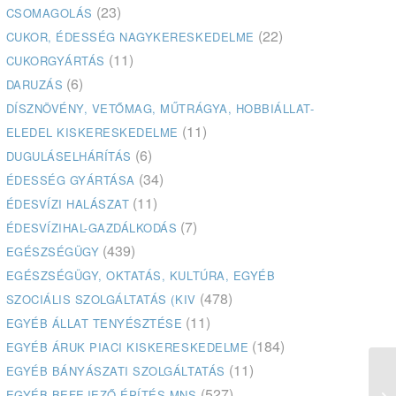
(23)
CSOMAGOLÁS
(22)
CUKOR, ÉDESSÉG NAGYKERESKEDELME
(11)
CUKORGYÁRTÁS
(6)
DARUZÁS
DÍSZNÖVÉNY, VETŐMAG, MŰTRÁGYA, HOBBIÁLLAT-
(11)
ELEDEL KISKERESKEDELME
(6)
DUGULÁSELHÁRÍTÁS
(34)
ÉDESSÉG GYÁRTÁSA
(11)
ÉDESVÍZI HALÁSZAT
(7)
ÉDESVÍZIHAL-GAZDÁLKODÁS
(439)
EGÉSZSÉGÜGY
EGÉSZSÉGÜGY, OKTATÁS, KULTÚRA, EGYÉB
(478)
SZOCIÁLIS SZOLGÁLTATÁS (KIV
(11)
EGYÉB ÁLLAT TENYÉSZTÉSE
(184)
EGYÉB ÁRUK PIACI KISKERESKEDELME
(11)
EGYÉB BÁNYÁSZATI SZOLGÁLTATÁS
(527)
EGYÉB BEFEJEZŐ ÉPÍTÉS MNS