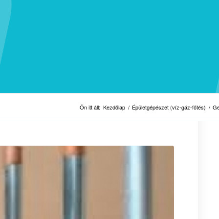
Ön itt áll:
Kezdőlap
/
Épületgépészet (víz-gáz-főtés)
/
Ge