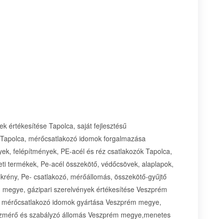
k értékesítése Tapolca, saját fejlesztésű
 Tapolca, mérőcsatlakozó idomok forgalmazása
ek, felépítmények, PE-acél és réz csatlakozók Tapolca,
eti termékek, Pe-acél összekötő, védőcsövek, alaplapok,
krény, Pe- csatlakozó, mérőállomás, összekötő-gyűjtő
m megye, gázipari szerelvények értékesítése Veszprém
, mérőcsatlakozó idomok gyártása Veszprém megye,
zmérő és szabályzó állomás Veszprém megye,menetes