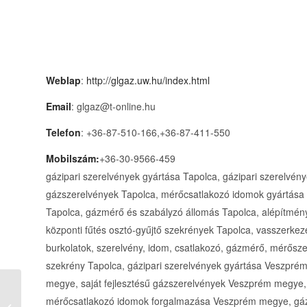
Weblap
:
http://glgaz.uw.hu/index.html
Email
: glgaz@t-online.hu
Telefon
: +36-87-510-166,+36-87-411-550
Mobilszám:
+36-30-9566-459
gázipari szerelvények gyártása Tapolca, gázipari szerelvénye
gázszerelvények Tapolca, mérőcsatlakozó idomok gyártása
Tapolca, gázmérő és szabályzó állomás Tapolca, alépítmény
központi fűtés osztó-gyűjtő szekrények Tapolca, vasszerkez
burkolatok, szerelvény, idom, csatlakozó, gázmérő, mérősze
szekrény Tapolca, gázipari szerelvények gyártása Veszpré
megye, saját fejlesztésű gázszerelvények Veszprém megye
GÉP-ÉP 2000 Építőipari Bt.
mérőcsatlakozó idomok forgalmazása Veszprém megye, gá