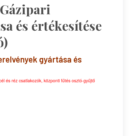
 Gázipari
sa és értékesítése
ó)
erelvények gyártása és
l és réz csatlakozók, központi fűtés osztó-gyűjtő