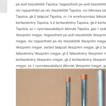
(Építőiparitudakozó)
pe-acél összekötök Tapolca, hegeszthetö pe-acél összekötök
réz roppantható pe-réz összekötök Tapolca, mu bilincses tal
Tapolca, gk-2 talapzat Tapolca, m-1/e emeltnyomású faliszek
kertiszekrény Tapolca, k-2 kertiszekrény Tapolca, gk-2 ker
Tapolca, sz-1 nyomásszabályzó állomás Tapolca, gsz-1 sza
Veszprém megye, hegeszthetö pe-acél összekötök Veszprém
megye, réz roppantható pe-réz összekötök Veszprém megye,
Veszprém megye, variant talapzat Veszprém megye, gk-2 
faliszekrény Veszprém megye, gf-2 faliszekrény Veszprém 
kertiszekrény Veszprém megye, gk-2 kertiszekrény Veszpr
megye, sz-1 nyomásszabályzó állomás Veszprém megye, gs