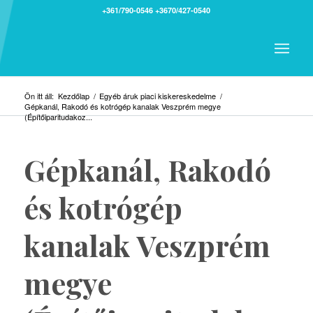
+361/790-0546
+3670/427-0540
Ön itt áll:
Kezdőlap
/
Egyéb áruk piaci kiskereskedelme
/
Gépkanál, Rakodó és kotrógép kanalak Veszprém megye
(Építőiparitudakoz...
Gépkanál, Rakodó
és kotrógép
kanalak Veszprém
megye