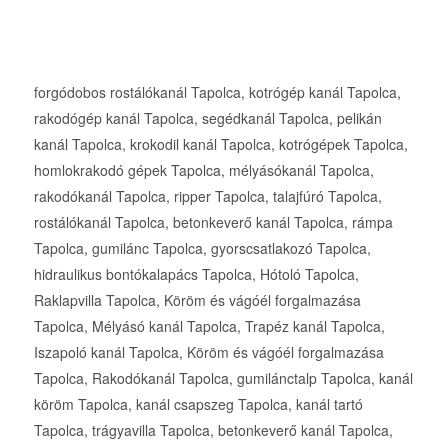
forgódobos rostálókanál Tapolca, kotrógép kanál Tapolca,
rakodógép kanál Tapolca, segédkanál Tapolca, pelikán
kanál Tapolca, krokodil kanál Tapolca, kotrógépek Tapolca,
homlokrakodó gépek Tapolca, mélyásókanál Tapolca,
rakodókanál Tapolca, ripper Tapolca, talajfúró Tapolca,
rostálókanál Tapolca, betonkeverő kanál Tapolca, rámpa
Tapolca, gumilánc Tapolca, gyorscsatlakozó Tapolca,
hidraulikus bontókalapács Tapolca, Hótoló Tapolca,
Raklapvilla Tapolca, Köröm és vágóél forgalmazása
Tapolca, Mélyásó kanál Tapolca, Trapéz kanál Tapolca,
Iszapoló kanál Tapolca, Köröm és vágóél forgalmazása
Tapolca, Rakodókanál Tapolca, gumilánctalp Tapolca, kanál
köröm Tapolca, kanál csapszeg Tapolca, kanál tartó
Tapolca, trágyavilla Tapolca, betonkeverő kanál Tapolca,