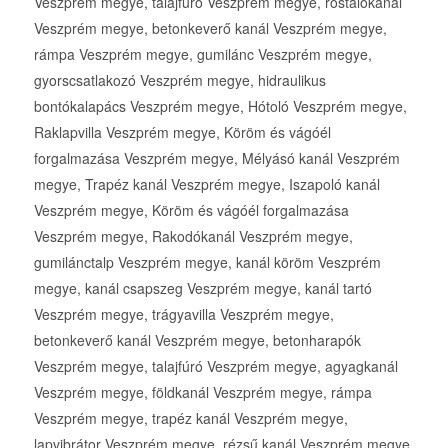
Veszprém megye, talajfúró Veszprém megye, rostálókanál
Veszprém megye, betonkeverő kanál Veszprém megye,
rámpa Veszprém megye, gumilánc Veszprém megye,
gyorscsatlakozó Veszprém megye, hidraulikus
bontókalapács Veszprém megye, Hótoló Veszprém megye,
Raklapvilla Veszprém megye, Köröm és vágóél
forgalmazása Veszprém megye, Mélyásó kanál Veszprém
megye, Trapéz kanál Veszprém megye, Iszapoló kanál
Veszprém megye, Köröm és vágóél forgalmazása
Veszprém megye, Rakodókanál Veszprém megye,
gumilánctalp Veszprém megye, kanál köröm Veszprém
megye, kanál csapszeg Veszprém megye, kanál tartó
Veszprém megye, trágyavilla Veszprém megye,
betonkeverő kanál Veszprém megye, betonharapók
Veszprém megye, talajfúró Veszprém megye, agyagkanál
Veszprém megye, földkanál Veszprém megye, rámpa
Veszprém megye, trapéz kanál Veszprém megye,
lapvibrátor Veszprém megye, rézsű kanál Veszprém megye,