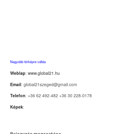
Nagyobb térképre váltás
Weblap
:
www.global21.hu
Email
: global21szeged@gmail.com
Telefon
: +36 62 492-482 +36 30 228-0178
Képek
:
Bejegyzés megosztása