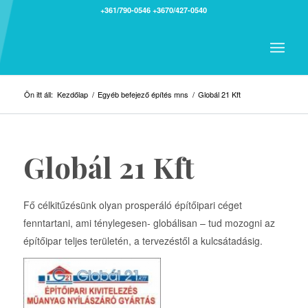
+361/790-0546
+3670/427-0540
Ön itt áll:
Kezdőlap
/
Egyéb befejező építés mns
/
Globál 21 Kft
Globál 21 Kft
Fő célkitűzésünk olyan prosperáló építőipari céget
fenntartani, ami ténylegesen- globálisan – tud mozogni az
építőipar teljes területén, a tervezéstől a kulcsátadásig.