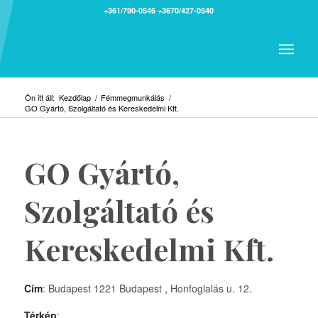
+361/790-0546
+3670/427-0540
Ön itt áll:
Kezdőlap
/
Fémmegmunkálás
/
GO Gyártó, Szolgáltató és Kereskedelmi Kft.
GO Gyártó,
Szolgáltató és
Kereskedelmi Kft.
Cím
: Budapest 1221 Budapest , Honfoglalás u. 12.
Térkép
: