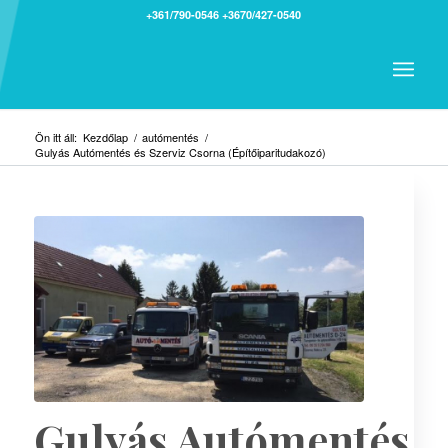
+361/790-0546
+3670/427-0540
Ön itt áll:
Kezdőlap
/
autómentés
/
Gulyás Autómentés és Szerviz Csorna (Építőiparitudakozó)
Gulyás Autómentés