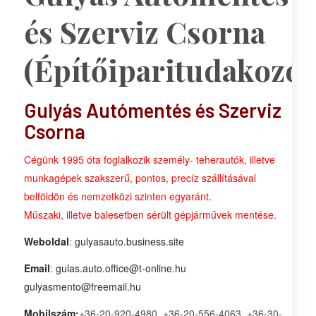
és Szerviz Csorna
(Építőiparitudakozó)
Gulyás Autómentés és Szerviz
Csorna
Cégünk 1995 óta foglalkozik személy- teherautók, illetve
munkagépek szakszerű, pontos, precíz szállításával
belföldön és nemzetközi szinten egyaránt.
Műszaki, illetve balesetben sérült gépjárművek mentése.
Weboldal
:
gulyasauto.business.site
Email
:
gulas.auto.office@t-online.hu
gulyasmento@freemail.hu
Mobilszám:
+36-20-920-4980, +36-20-556-4063, +36-30-