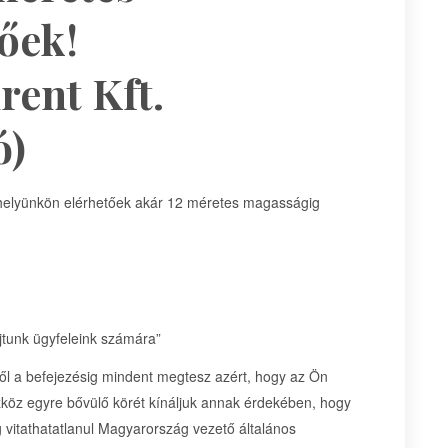
őek!
rent Kft.
ó)
elyünkön elérhetőek akár 12 méretes magasságig
jtunk ügyfeleink számára”
ől a befejezésig mindent megtesz azért, hogy az Ön
zköz egyre bővülő körét kínáljuk annak érdekében, hogy
 vitathatatlanul Magyarország vezető általános