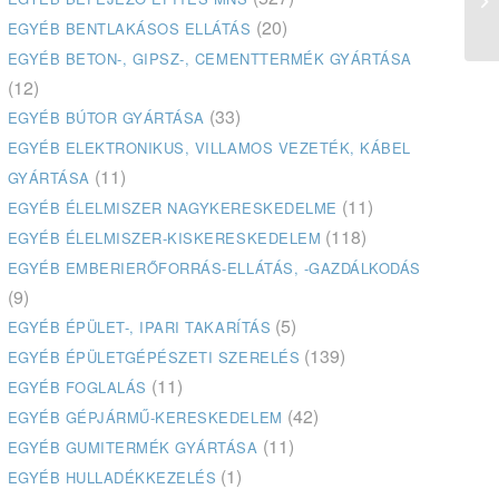
sz
(20)
EGYÉB BENTLAKÁSOS ELLÁTÁS
EGYÉB BETON-, GIPSZ-, CEMENTTERMÉK GYÁRTÁSA
(12)
(33)
EGYÉB BÚTOR GYÁRTÁSA
EGYÉB ELEKTRONIKUS, VILLAMOS VEZETÉK, KÁBEL
(11)
GYÁRTÁSA
(11)
EGYÉB ÉLELMISZER NAGYKERESKEDELME
(118)
EGYÉB ÉLELMISZER-KISKERESKEDELEM
EGYÉB EMBERIERŐFORRÁS-ELLÁTÁS, -GAZDÁLKODÁS
(9)
(5)
EGYÉB ÉPÜLET-, IPARI TAKARÍTÁS
(139)
EGYÉB ÉPÜLETGÉPÉSZETI SZERELÉS
(11)
EGYÉB FOGLALÁS
(42)
EGYÉB GÉPJÁRMŰ-KERESKEDELEM
(11)
EGYÉB GUMITERMÉK GYÁRTÁSA
(1)
EGYÉB HULLADÉKKEZELÉS