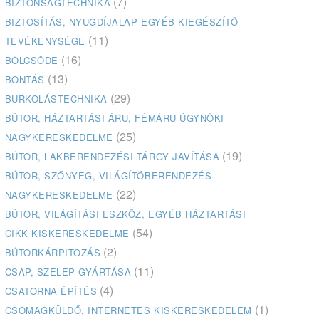
(7)
BIZTONSÁGTECHNIKA
BIZTOSÍTÁS, NYUGDÍJALAP EGYÉB KIEGÉSZÍTŐ
(11)
TEVÉKENYSÉGE
(16)
BÖLCSŐDE
(13)
BONTÁS
(29)
BURKOLÁSTECHNIKA
BÚTOR, HÁZTARTÁSI ÁRU, FÉMÁRU ÜGYNÖKI
(25)
NAGYKERESKEDELME
(19)
BÚTOR, LAKBERENDEZÉSI TÁRGY JAVÍTÁSA
BÚTOR, SZŐNYEG, VILÁGÍTÓBERENDEZÉS
(22)
NAGYKERESKEDELME
BÚTOR, VILÁGÍTÁSI ESZKÖZ, EGYÉB HÁZTARTÁSI
(54)
CIKK KISKERESKEDELME
(2)
BÚTORKÁRPITOZÁS
(11)
CSAP, SZELEP GYÁRTÁSA
(4)
CSATORNA ÉPÍTÉS
(1)
CSOMAGKÜLDŐ, INTERNETES KISKERESKEDELEM