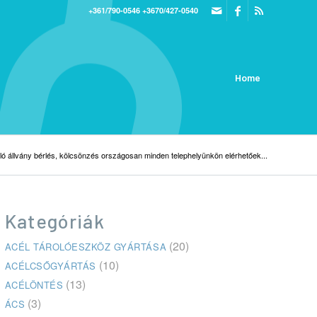
+361/790-0546
+3670/427-0540
Home
ló állvány bérlés, kölcsönzés országosan minden telephelyünkön elérhetőek...
Kategóriák
(20)
ACÉL TÁROLÓESZKÖZ GYÁRTÁSA
(10)
ACÉLCSŐGYÁRTÁS
(13)
ACÉLÖNTÉS
(3)
ÁCS