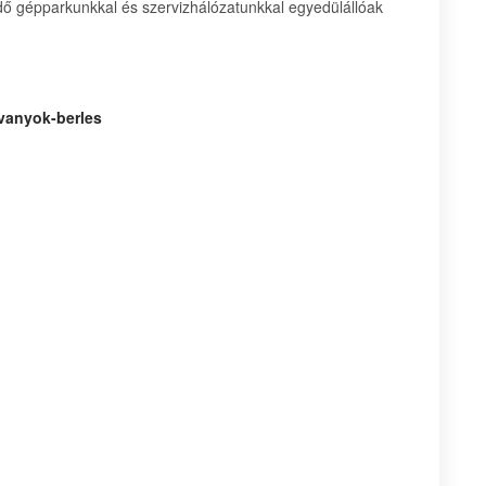
dő gépparkunkkal és szervizhálózatunkkal egyedülállóak
lvanyok-berles