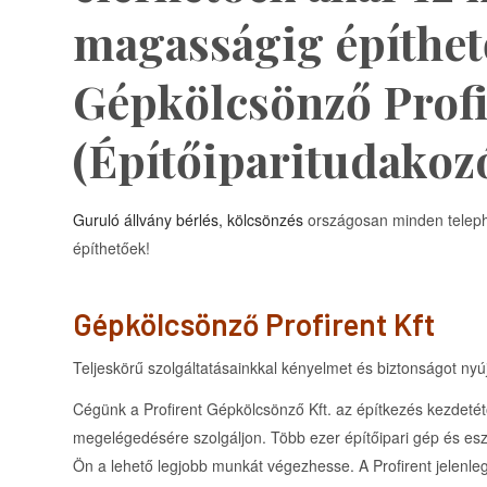
magasságig építhet
Gépkölcsönző Profi
(Építőiparitudakoz
Guruló állvány bérlés, kölcsönzés
országosan minden teleph
építhetőek!
Gépkölcsönző Profirent Kft
Teljeskörű szolgáltatásainkkal kényelmet és biztonságot nyú
Cégünk a Profirent Gépkölcsönző Kft. az építkezés kezdetét
megelégedésére szolgáljon. Több ezer építőipari gép és es
Ön a lehető legjobb munkát végezhesse. A Profirent jelenleg