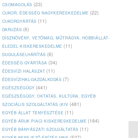
(23)
CSOMAGOLÁS
(22)
CUKOR, ÉDESSÉG NAGYKERESKEDELME
(11)
CUKORGYÁRTÁS
(6)
DARUZÁS
DÍSZNÖVÉNY, VETŐMAG, MŰTRÁGYA, HOBBIÁLLAT-
(11)
ELEDEL KISKERESKEDELME
(6)
DUGULÁSELHÁRÍTÁS
(34)
ÉDESSÉG GYÁRTÁSA
(11)
ÉDESVÍZI HALÁSZAT
(7)
ÉDESVÍZIHAL-GAZDÁLKODÁS
(441)
EGÉSZSÉGÜGY
EGÉSZSÉGÜGY, OKTATÁS, KULTÚRA, EGYÉB
(481)
SZOCIÁLIS SZOLGÁLTATÁS (KIV
(11)
EGYÉB ÁLLAT TENYÉSZTÉSE
(184)
EGYÉB ÁRUK PIACI KISKERESKEDELME
(11)
EGYÉB BÁNYÁSZATI SZOLGÁLTATÁS
Tr
(527)
EGYÉB BEFEJEZŐ ÉPÍTÉS MNS
Fe