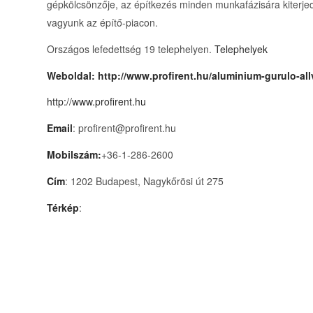
gépkölcsönzője, az építkezés minden munkafázisára kiterje
vagyunk az építő-piacon.
Országos lefedettség 19 telephelyen.
Telephelyek
Weboldal:
http://www.profirent.hu/aluminium-gurulo-al
http://www.profirent.hu
Email
: profirent@profirent.hu
Mobilszám:
+36-1-286-2600
Cím
: 1202 Budapest, Nagykőrösi út 275
Térkép
: