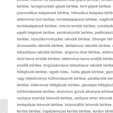
Minya Gábor sírköves és kőfaragó