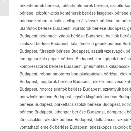
mester Békés vármegye (Építőip...