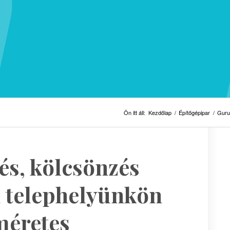
Ön itt áll:
Kezdőlap
/
Építőgépipar
/
Guru
és, kölcsönzés
 telephelyünkön
méretes