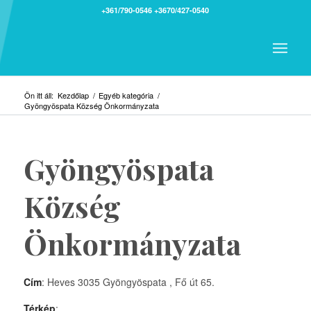
+361/790-0546
+3670/427-0540
Ön itt áll:
Kezdőlap
/
Egyéb kategória
/
Gyöngyöspata Község Önkormányzata
Gyöngyöspata
Község
Önkormányzata
Cím
: Heves 3035 Gyöngyöspata , Fő út 65.
Térkép
: