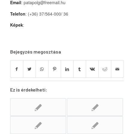
Email
: patapolg@freemail.hu
Telefon
: (+36) 37/564-000/ 36
Képek
:
Bejegyzés megosztása
Ez is érdekelheti: