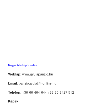
Nagyobb térképre váltás
Weblap
:
www.gyulapanzio.hu
Email
: panziogyula@t-online.hu
Telefon
: +36-66-464-644 +36-30-8427 512
Képek
: