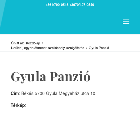
+361/790-0546
+3670/427-0540
Ön itt áll:
Kezdőlap
/
Üdülési, egyéb átmeneti szálláshely-szolgáltatás
/
Gyula Panzió
Gyula Panzió
Cím
: Békés 5700 Gyula Megyeház utca 10.
Térkép
: