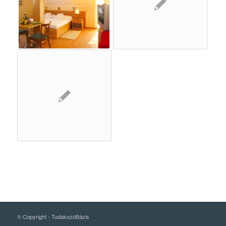
© Copyright -
TudakozóBázis