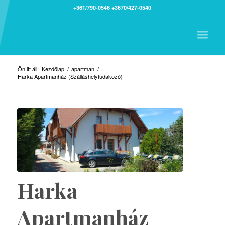
+361/790-0546
+3670/427-0540
Ön itt áll:
Kezdőlap
/
apartman
/
Harka Apartmanház (Szálláshelytudakozó)
Harka
Apartmanház