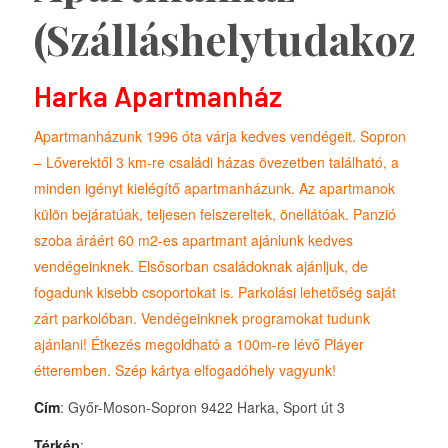
(Szálláshelytudakozó
Harka Apartmanház
Apartmanházunk 1996 óta várja kedves vendégeit. Sopron
– Lőverektől 3 km-re családi házas övezetben található, a
minden igényt kielégítő apartmanházunk. Az apartmanok
külön bejáratúak, teljesen felszereltek, önellátóak. Panzió
szoba áráért 60 m2-es apartmant ajánlunk kedves
vendégeinknek. Elsősorban családoknak ajánljuk, de
fogadunk kisebb csoportokat is. Parkolási lehetőség saját
zárt parkolóban. Vendégeinknek programokat tudunk
ajánlani! Étkezés megoldható a 100m-re lévő Pláyer
étteremben. Szép kártya elfogadóhely vagyunk!
Cím
: Győr-Moson-Sopron 9422 Harka, Sport út 3
Térkép
: