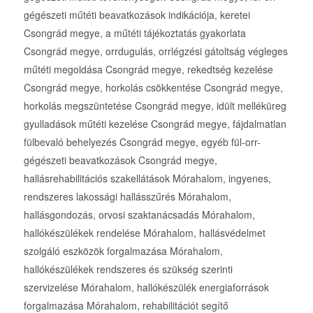
gégészeti műtéti beavatkozások indikációja, keretei
Csongrád megye, a műtéti tájékoztatás gyakorlata
Csongrád megye, orrdugulás, orrlégzési gátoltság végleges
műtéti megoldása Csongrád megye, rekedtség kezelése
Csongrád megye, horkolás csökkentése Csongrád megye,
horkolás megszüntetése Csongrád megye, idült melléküreg
gyulladások műtéti kezelése Csongrád megye, fájdalmatlan
fülbevaló behelyezés Csongrád megye, egyéb fül-orr-
gégészeti beavatkozások Csongrád megye,
hallásrehabilitációs szakellátások Mórahalom, ingyenes,
rendszeres lakossági hallásszűrés Mórahalom,
hallásgondozás, orvosi szaktanácsadás Mórahalom,
hallókészülékek rendelése Mórahalom, hallásvédelmet
szolgáló eszközök forgalmazása Mórahalom,
hallókészülékek rendszeres és szükség szerinti
szervizelése Mórahalom, hallókészülék energiaforrások
forgalmazása Mórahalom, rehabilitációt segítő