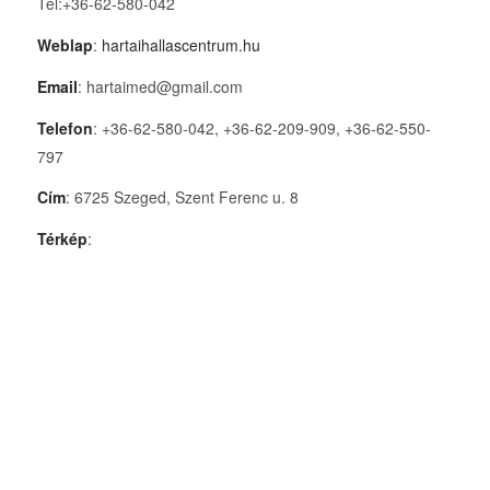
Tel:+36-62-580-042
Weblap
:
hartaihallascentrum.hu
Email
: hartaimed@gmail.com
Telefon
: +36-62-580-042, +36-62-209-909, +36-62-550-
797
Cím
: 6725 Szeged, Szent Ferenc u. 8
Térkép
: