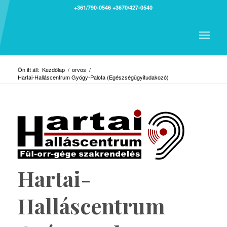
+361/790-0546
+3670/427-0540
Ön itt áll:
Kezdőlap
/
orvos
/
Hartai-Halláscentrum Gyógy-Palota (Egészségügyitudakozó)
Hartai-
Halláscentrum