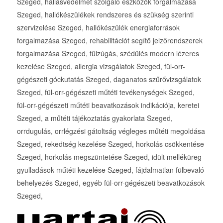
Szeged, hallásvédelmet szolgáló eszközök forgalmazása
Szeged, hallókészülékek rendszeres és szükség szerinti
szervizelése Szeged, hallókészülék energiaforrások
forgalmazása Szeged, rehabilitációt segítő jelzőrendszerek
forgalmazása Szeged, fülzúgás, szédülés modern lézeres
kezelése Szeged, allergia vizsgálatok Szeged, fül-orr-
gégészeti góckutatás Szeged, daganatos szűrővizsgálatok
Szeged, fül-orr-gégészeti műtéti tevékenységek Szeged,
fül-orr-gégészeti műtéti beavatkozások indikációja, keretei
Szeged, a műtéti tájékoztatás gyakorlata Szeged,
orrdugulás, orrlégzési gátoltság végleges műtéti megoldása
Szeged, rekedtség kezelése Szeged, horkolás csökkentése
Szeged, horkolás megszüntetése Szeged, idült melléküreg
gyulladások műtéti kezelése Szeged, fájdalmatlan fülbevaló
behelyezés Szeged, egyéb fül-orr-gégészeti beavatkozások
Szeged,