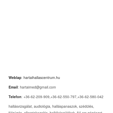
Weblap
:
hartaihallascentrum.hu
Email
: hartaimed@gmail.com
Telefon
: +36-62-209-909,+36-62-550-797,+36-62-580-042
hallásvizsgálat, audiológia, halláspanaszok, szédülés,
fülzúgás, allergiakezelés, hallókészülékek, fül-orr gégészet,