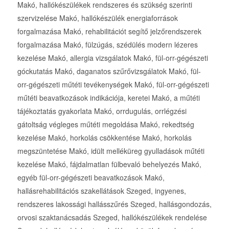
Makó, hallókészülékek rendszeres és szükség szerinti
szervizelése Makó, hallókészülék energiaforrások
forgalmazása Makó, rehabilitációt segítő jelzőrendszerek
forgalmazása Makó, fülzúgás, szédülés modern lézeres
kezelése Makó, allergia vizsgálatok Makó, fül-orr-gégészeti
góckutatás Makó, daganatos szűrővizsgálatok Makó, fül-
orr-gégészeti műtéti tevékenységek Makó, fül-orr-gégészeti
műtéti beavatkozások indikációja, keretei Makó, a műtéti
tájékoztatás gyakorlata Makó, orrdugulás, orrlégzési
gátoltság végleges műtéti megoldása Makó, rekedtség
kezelése Makó, horkolás csökkentése Makó, horkolás
megszüntetése Makó, idült melléküreg gyulladások műtéti
kezelése Makó, fájdalmatlan fülbevaló behelyezés Makó,
egyéb fül-orr-gégészeti beavatkozások Makó,
hallásrehabilitációs szakellátások Szeged, ingyenes,
rendszeres lakossági hallásszűrés Szeged, hallásgondozás,
orvosi szaktanácsadás Szeged, hallókészülékek rendelése