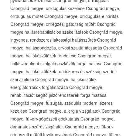
gyulladások kezelése Csongrád megye, orrdugulás
Csongrád megye, orrdugulás kezelése Csongrád megye,
orrdugulás műtét Csongrád megye, orrdugulás-elhárítás
Csongrád megye, orrlégzési gátoltság műtét Csongrád
megye,hallásrehabilitációs szakellátások Csongrád megye,
ingyenes, rendszeres lakossági hallásszűrés Csongrád
megye, hallásgondozás, orvosi szaktanácsadás Csongrád
megye, hallókészülékek rendelése Csongrád megye,
hallásvédelmet szolgáló eszközök forgalmazása Csongrád
megye, hallókészülékek rendszeres és szükség szerinti
szervizelése Csongrád megye, hallókészülék
energiaforrások forgalmazása Csongrád megye,
rehabilitációt segítő jelzőrendszerek forgalmazása
Csongrád megye, fülzúgás, szédülés modern lézeres
kezelése Csongrád megye, allergia vizsgálatok Csongrád
megye, fül-orr-gégészeti góckutatás Csongrád megye,
daganatos szűrővizsgálatok Csongrád megye, fül-orr-
gégészeti műtéti tevékenységek Csongrád megye, fül-orr-