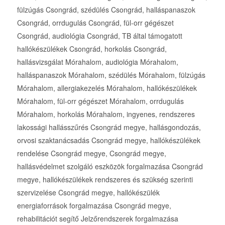
fülzúgás Csongrád, szédülés Csongrád, halláspanaszok
Csongrád, orrdugulás Csongrád, fül-orr gégészet
Csongrád, audiológia Csongrád, TB által támogatott
hallókészülékek Csongrád, horkolás Csongrád,
hallásvizsgálat Mórahalom, audiológia Mórahalom,
halláspanaszok Mórahalom, szédülés Mórahalom, fülzúgás
Mórahalom, allergiakezelés Mórahalom, hallókészülékek
Mórahalom, fül-orr gégészet Mórahalom, orrdugulás
Mórahalom, horkolás Mórahalom, ingyenes, rendszeres
lakossági hallásszűrés Csongrád megye, hallásgondozás,
orvosi szaktanácsadás Csongrád megye, hallókészülékek
rendelése Csongrád megye, Csongrád megye,
hallásvédelmet szolgáló eszközök forgalmazása Csongrád
megye, hallókészülékek rendszeres és szükség szerinti
szervizelése Csongrád megye, hallókészülék
energiaforrások forgalmazása Csongrád megye,
rehabilitációt segítő Jelzőrendszerek forgalmazása