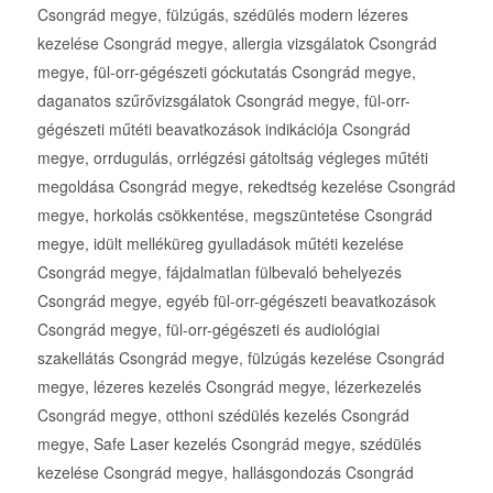
Csongrád megye, fülzúgás, szédülés modern lézeres
kezelése Csongrád megye, allergia vizsgálatok Csongrád
megye, fül-orr-gégészeti góckutatás Csongrád megye,
daganatos szűrővizsgálatok Csongrád megye, fül-orr-
gégészeti műtéti beavatkozások indikációja Csongrád
megye, orrdugulás, orrlégzési gátoltság végleges műtéti
megoldása Csongrád megye, rekedtség kezelése Csongrád
megye, horkolás csökkentése, megszüntetése Csongrád
megye, idült melléküreg gyulladások műtéti kezelése
Csongrád megye, fájdalmatlan fülbevaló behelyezés
Csongrád megye, egyéb fül-orr-gégészeti beavatkozások
Csongrád megye, fül-orr-gégészeti és audiológiai
szakellátás Csongrád megye, fülzúgás kezelése Csongrád
megye, lézeres kezelés Csongrád megye, lézerkezelés
Csongrád megye, otthoni szédülés kezelés Csongrád
megye, Safe Laser kezelés Csongrád megye, szédülés
kezelése Csongrád megye, hallásgondozás Csongrád