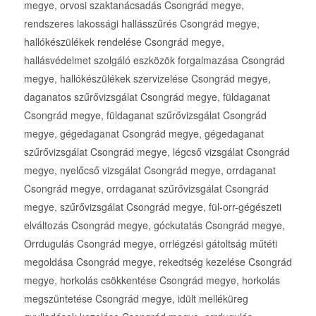
megye, orvosi szaktanácsadás Csongrád megye,
rendszeres lakossági hallásszűrés Csongrád megye,
hallókészülékek rendelése Csongrád megye,
hallásvédelmet szolgáló eszközök forgalmazása Csongrád
megye, hallókészülékek szervizelése Csongrád megye,
daganatos szűrővizsgálat Csongrád megye, füldaganat
Csongrád megye, füldaganat szűrővizsgálat Csongrád
megye, gégedaganat Csongrád megye, gégedaganat
szűrővizsgálat Csongrád megye, légcső vizsgálat Csongrád
megye, nyelőcső vizsgálat Csongrád megye, orrdaganat
Csongrád megye, orrdaganat szűrővizsgálat Csongrád
megye, szűrővizsgálat Csongrád megye, fül-orr-gégészeti
elváltozás Csongrád megye, góckutatás Csongrád megye,
Orrdugulás Csongrád megye, orrlégzési gátoltság műtéti
megoldása Csongrád megye, rekedtség kezelése Csongrád
megye, horkolás csökkentése Csongrád megye, horkolás
megszüntetése Csongrád megye, idült melléküreg