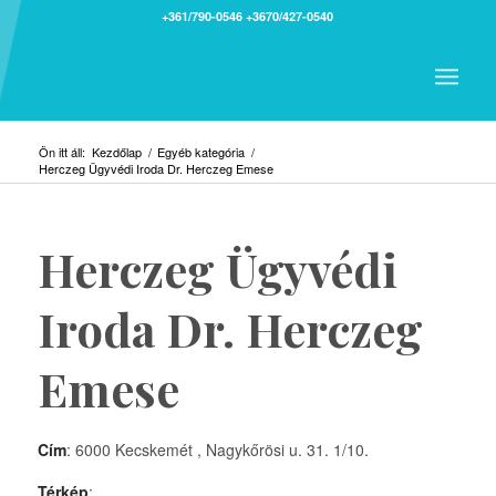
+361/790-0546
+3670/427-0540
Ön itt áll:
Kezdőlap
/
Egyéb kategória
/
Herczeg Ügyvédi Iroda Dr. Herczeg Emese
Herczeg Ügyvédi
Iroda Dr. Herczeg
Emese
Cím
: 6000 Kecskemét , Nagykőrösi u. 31. 1/10.
Térkép
: