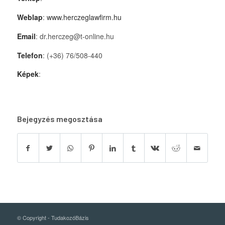
Weblap
:
www.herczeglawfirm.hu
Email
: dr.herczeg@t-online.hu
Telefon
: (+36) 76/508-440
Képek
:
Bejegyzés megosztása
© Copyright -
TudakozóBázis