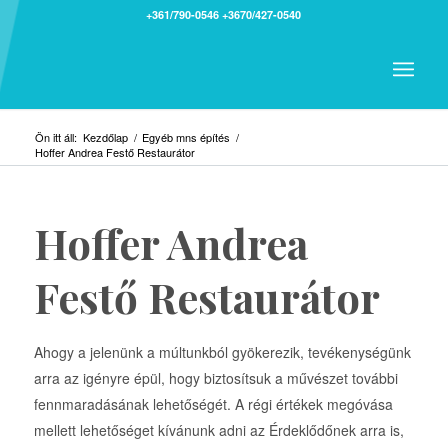
+361/790-0546
+3670/427-0540
Ön itt áll:
Kezdőlap
/
Egyéb mns építés
/
Hoffer Andrea Festő Restaurátor
Hoffer Andrea
Festő Restaurátor
Ahogy a jelenünk a múltunkból gyökerezik, tevékenységünk
arra az igényre épül, hogy biztosítsuk a művészet további
fennmaradásának lehetőségét. A régi értékek megóvása
mellett lehetőséget kívánunk adni az Érdeklődőnek arra is,