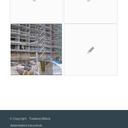
© Copyright -
TudakozóBázis
Adatvédelmi irányelvek