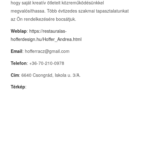
hogy saját kreatív ötleteit közreműködésünkkel
megvalósíthassa. Több évtizedes szakmai tapasztalatunkat
az Ön rendelkezésére bocsátjuk.
Weblap
:
https://restauralas-
hofferdesign.hu/Hoffer_Andrea.html
Email
: hofferracz@gmail.com
Telefon
: +36-70-210-0978
Cím
: 6640 Csongrád, Iskola u. 3/A.
Térkép
: