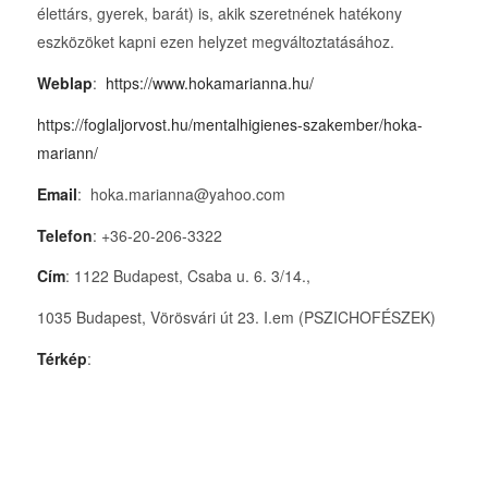
élettárs, gyerek, barát) is, akik szeretnének hatékony
eszközöket kapni ezen helyzet megváltoztatásához.
Weblap
:
https://www.hokamarianna.hu/
https://foglaljorvost.hu/mentalhigienes-szakember/hoka-
mariann/
Email
: hoka.marianna@yahoo.com
Telefon
: +36-20-206-3322
Cím
: 1122 Budapest, Csaba u. 6. 3/14.,
1035 Budapest, Vörösvári út 23. I.em (PSZICHOFÉSZEK)
Térkép
: