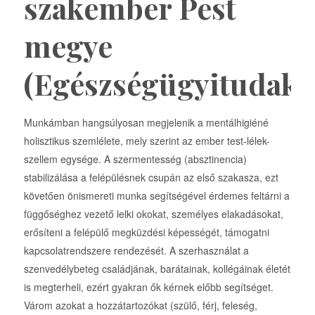
szakember Pest
megye
(Egészségügyitudako
Munkámban hangsúlyosan megjelenik a mentálhigiéné
holisztikus szemlélete, mely szerint az ember test-lélek-
szellem egysége. A szermentesség (absztinencia)
stabilizálása a felépülésnek csupán az első szakasza, ezt
követően önismereti munka segítségével érdemes feltárni a
függőséghez vezető lelki okokat, személyes elakadásokat,
erősíteni a felépülő megküzdési képességét, támogatni
kapcsolatrendszere rendezését. A szerhasználat a
szenvedélybeteg családjának, barátainak, kollégáinak életét
is megterheli, ezért gyakran ők kérnek előbb segítséget.
Várom azokat a hozzátartozókat (szülő, férj, feleség,