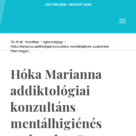
+361/790-0546
+3670/427-0540
Ön itt áll:
Kezdőlap
/
egészségügy
/
Hóka Marianna addiktológiai konzultáns mentálhigiénés szakember
Pest megye...
Hóka Marianna
addiktológiai
konzultáns
mentálhigiénés