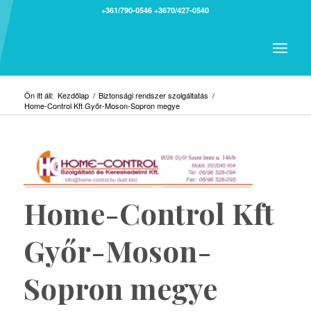
+361/790-0546
+3670/427-0540
Ön itt áll:
Kezdőlap
/
Biztonsági rendszer szolgáltatás
/
Home-Control Kft Győr-Moson-Sopron megye
Home-Control Kft
Győr-Moson-
Sopron megye