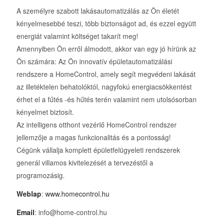
A személyre szabott lakásautomatizálás az Ön életét
kényelmesebbé teszi, több biztonságot ad, és ezzel együtt
energiát valamint költséget takarít meg!
Amennyiben Ön erről álmodott, akkor van egy jó hírünk az
Ön számára: Az Ön innovatív épületautomatizálási
rendszere a HomeControl, amely segít megvédeni lakását
az illetéktelen behatolóktól, nagyfokú energiacsökkentést
érhet el a fűtés -és hűtés terén valamint nem utolsósorban
kényelmet biztosít.
Az intelligens otthont vezérlő HomeControl rendszer
jellemzője a magas funkcionalitás és a pontosság!
Cégünk vállalja komplett épületfelügyeleti rendszerek
generál villamos kivitelezését a tervezéstől a
programozásig.
Weblap
:
www.homecontrol.hu
Email
: info@home-control.hu