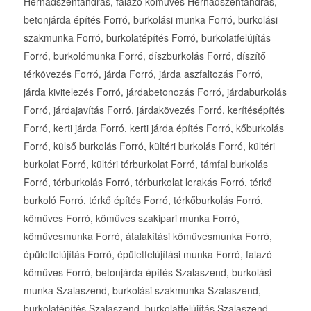
Hernádszentandrás, falazó kőműves Hernádszentandrás,
betonjárda építés Forró, burkolási munka Forró, burkolási
szakmunka Forró, burkolatépítés Forró, burkolatfelújítás
Forró, burkolómunka Forró, díszburkolás Forró, díszítő
térkövezés Forró, járda Forró, járda aszfaltozás Forró,
járda kivitelezés Forró, járdabetonozás Forró, járdaburkolás
Forró, járdajavítás Forró, járdakövezés Forró, kerítésépítés
Forró, kerti járda Forró, kerti járda építés Forró, kőburkolás
Forró, külső burkolás Forró, kültéri burkolás Forró, kültéri
burkolat Forró, kültéri térburkolat Forró, támfal burkolás
Forró, térburkolás Forró, térburkolat lerakás Forró, térkő
burkoló Forró, térkő építés Forró, térkőburkolás Forró,
kőműves Forró, kőműves szakipari munka Forró,
kőművesmunka Forró, átalakítási kőművesmunka Forró,
épületfelújítás Forró, épületfelújítási munka Forró, falazó
kőműves Forró, betonjárda építés Szalaszend, burkolási
munka Szalaszend, burkolási szakmunka Szalaszend,
burkolatépítés Szalaszend, burkolatfelújítás Szalaszend,