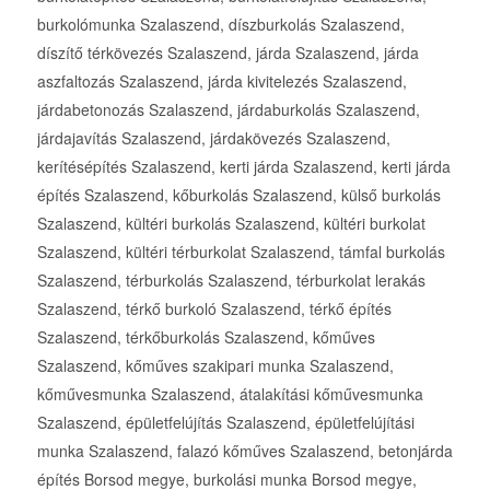
burkolómunka Szalaszend, díszburkolás Szalaszend,
díszítő térkövezés Szalaszend, járda Szalaszend, járda
aszfaltozás Szalaszend, járda kivitelezés Szalaszend,
járdabetonozás Szalaszend, járdaburkolás Szalaszend,
járdajavítás Szalaszend, járdakövezés Szalaszend,
kerítésépítés Szalaszend, kerti járda Szalaszend, kerti járda
építés Szalaszend, kőburkolás Szalaszend, külső burkolás
Szalaszend, kültéri burkolás Szalaszend, kültéri burkolat
Szalaszend, kültéri térburkolat Szalaszend, támfal burkolás
Szalaszend, térburkolás Szalaszend, térburkolat lerakás
Szalaszend, térkő burkoló Szalaszend, térkő építés
Szalaszend, térkőburkolás Szalaszend, kőműves
Szalaszend, kőműves szakipari munka Szalaszend,
kőművesmunka Szalaszend, átalakítási kőművesmunka
Szalaszend, épületfelújítás Szalaszend, épületfelújítási
munka Szalaszend, falazó kőműves Szalaszend, betonjárda
építés Borsod megye, burkolási munka Borsod megye,