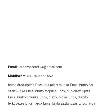
Email
: lorenzocsendi74@gmail.com
Mobilszám:
+36-70-577-1552
betonjárda építés Encs, burkolási munka Encs, burkolási
szakmunka Encs, burkolatépítés Encs, burkolatfelújítás
Encs, burkolómunka Encs, díszburkolás Encs, díszítő
térkövezés Encs, járda Encs, járda aszfaltozás Encs, járda