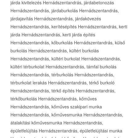
járda kivitelezés Hernádszentandrás, járdabetonozás
Hernádszentandrás, járdaburkolás Hernádszentandrás,
járdajavítás Hernádszentandrás, járdakövezés
Hernádszentandrás, kerítésépítés Hernádszentandrás, kerti
járda Hernádszentandrás, kerti járda építés
Hernádszentandrás, kőburkolás Hernádszentandrás, külső
burkolás Hernádszentandrás, kültéri burkolás
Hernádszentandrás, kültéri burkolat Hernádszentandrás,
kültéri térburkolat Hernádszentandrás, támfal burkolás
Hernádszentandrás, térburkolás Hernádszentandrás,
térburkolat lerakás Hernádszentandrás, térkő burkoló
Hernádszentandrás, térkő építés Hernádszentandrás,
térkőburkolás Hernádszentandrás, kőműves
Hernádszentandrás, kőműves szakipari munka
Hernádszentandrás, kőművesmunka Hernádszentandrás,
átalakítási kőművesmunka Hernádszentandrás,
épületfelújítás Hernádszentandrás, épületfelújítási munka