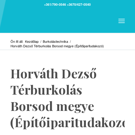
+361/790-0546
+3670/427-0540
Ön itt áll:
Kezdőlap
/
Burkolástechnika
/
Horváth Dezső Térburkolás Borsod megye (Építőiparitudakozó)
Horváth Dezső
Térburkolás
Borsod megye
(Építőiparitudakozó)