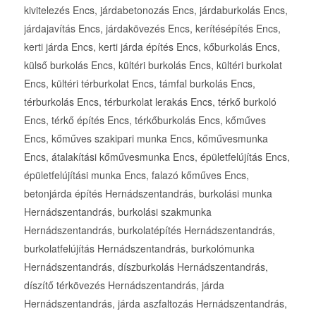
kivitelezés Encs, járdabetonozás Encs, járdaburkolás Encs,
járdajavítás Encs, járdakövezés Encs, kerítésépítés Encs,
kerti járda Encs, kerti járda építés Encs, kőburkolás Encs,
külső burkolás Encs, kültéri burkolás Encs, kültéri burkolat
Encs, kültéri térburkolat Encs, támfal burkolás Encs,
térburkolás Encs, térburkolat lerakás Encs, térkő burkoló
Encs, térkő építés Encs, térkőburkolás Encs, kőműves
Encs, kőműves szakipari munka Encs, kőművesmunka
Encs, átalakítási kőművesmunka Encs, épületfelújítás Encs,
épületfelújítási munka Encs, falazó kőműves Encs,
betonjárda építés Hernádszentandrás, burkolási munka
Hernádszentandrás, burkolási szakmunka
Hernádszentandrás, burkolatépítés Hernádszentandrás,
burkolatfelújítás Hernádszentandrás, burkolómunka
Hernádszentandrás, díszburkolás Hernádszentandrás,
díszítő térkövezés Hernádszentandrás, járda
Hernádszentandrás, járda aszfaltozás Hernádszentandrás,