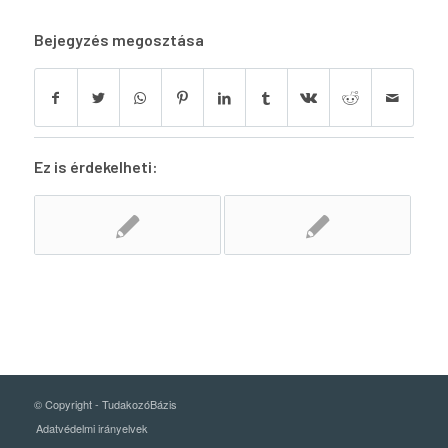
Bejegyzés megosztása
Ez is érdekelheti:
© Copyright -
TudakozóBázis
Adatvédelmi irányelvek