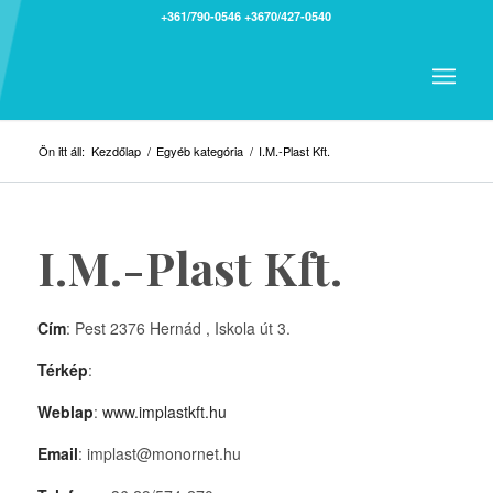
+361/790-0546
+3670/427-0540
Ön itt áll:
Kezdőlap
/
Egyéb kategória
/
I.M.-Plast Kft.
I.M.-Plast Kft.
Cím
: Pest 2376 Hernád , Iskola út 3.
Térkép
:
Weblap
:
www.implastkft.hu
Email
: implast@monornet.hu