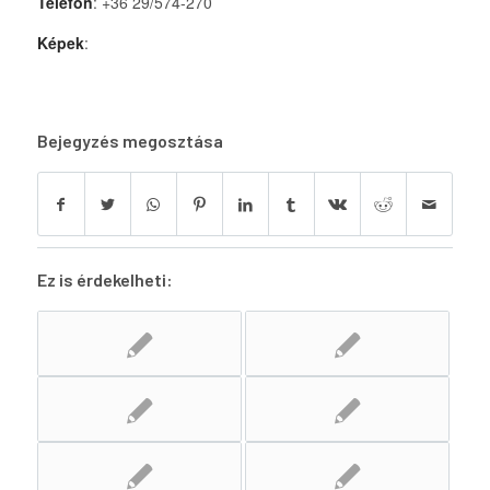
Telefon
: +36 29/574-270
Képek
:
Bejegyzés megosztása
Ez is érdekelheti: