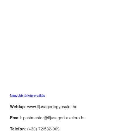
Nagyobb térképre váltás
Weblap
:
www.ifjusagertegyesulet.hu
Email
: postmaster@ifjusagert.axelero.hu
Telefon
: (+36) 72/532-009