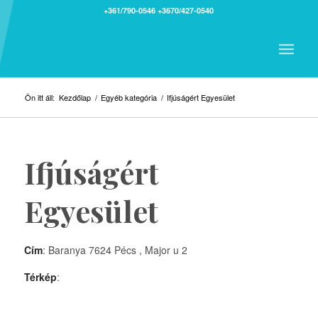
+361/790-0546
+3670/427-0540
Ön itt áll:
Kezdőlap
/
Egyéb kategória
/
Ifjúságért Egyesület
Ifjúságért
Egyesület
Cím
: Baranya 7624 Pécs , Major u 2
Térkép
: