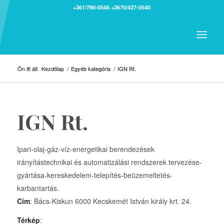
+361/790-0546
+3670/427-0540
Ön itt áll:
Kezdőlap
/
Egyéb kategória
/
IGN Rt.
IGN Rt.
Ipari-olaj-gáz-víz-energetikai berendezések
irányítástechnikai és automatizálási rendszerek tervezése-
gyártása-kereskedelem-telepítés-beüzemeltetés-
karbantartás.
Cím
: Bács-Kiskun 6000 Kecskemét István király krt. 24.
Térkép
: