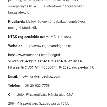
síkképernyős tv, WIFI, Bluetooth-os hangrendszer,
társasjátékok,
Kicsiknek:
kiságy, ágynemű, babakád, cumisüveg
melegítő,etetőszék,
NTAK regisztrációs szám:
MA21001823
Weboldal:
http://www.ingridvendeghaz.com
https://www.facebook.com/p/Ingrid-
Vend%C3%A9gh%C3%A1z-%C3%A9s-Wellness-
Pilisszentiv%C3%A1n-100060711842390/?locale=hu_HU
Email
:
info@ingridvendeghaz.com
Telefon
: +36-20-923-7759
Cím
: 2084 Pilisszentiván, Hársfa utca 52/A
2084 Pilisszentiván, Szabadság út 104/b