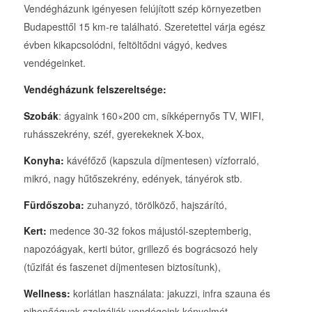
Vendégházunk igényesen felújított szép környezetben
Budapesttől 15 km-re található. Szeretettel várja egész
évben kikapcsolódni, feltöltődni vágyó, kedves
vendégeinket.
Vendégházunk felszereltsége:
Szobák
: ágyaink 160×200 cm, síkképernyős TV, WIFI,
ruhásszekrény, széf, gyerekeknek X-box,
Konyha:
kávéfőző (kapszula díjmentesen) vízforraló,
mikró, nagy hűtőszekrény, edények, tányérok stb.
Fürdőszoba:
zuhanyzó, törölköző, hajszárító,
Kert:
medence 30-32 fokos májustól-szeptemberig,
napozóágyak, kerti bútor, grillező és bográcsozó hely
(tűzifát és faszenet díjmentesen biztosítunk),
Wellness:
korlátlan használata: jakuzzi, infra szauna és
pihenőágyak szolgálják vendégeink kényelmét.