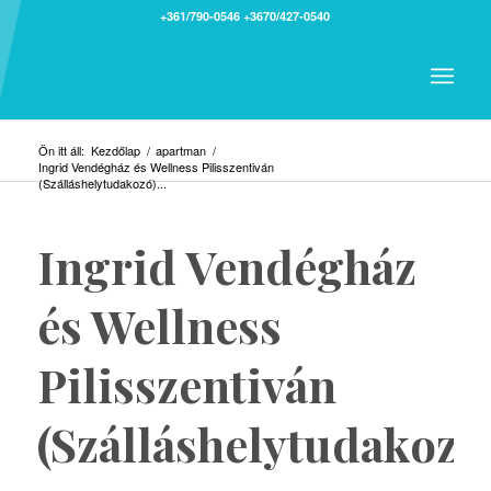
+361/790-0546
+3670/427-0540
Ön itt áll:
Kezdőlap
/
apartman
/
Ingrid Vendégház és Wellness Pilisszentiván
(Szálláshelytudakozó)...
Ingrid Vendégház
és Wellness
Pilisszentiván
(Szálláshelytudakozó