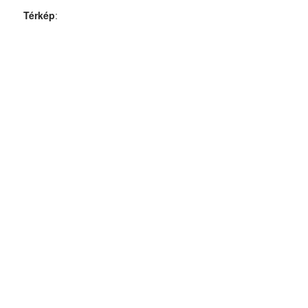
Térkép
: