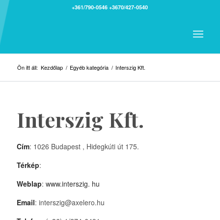
+361/790-0546
+3670/427-0540
Ön itt áll:
Kezdőlap
/
Egyéb kategória
/
Interszig Kft.
Interszig Kft.
Cím
: 1026 Budapest , Hidegkúti út 175.
Térkép
:
Weblap
:
www.interszig. hu
Email
: interszig@axelero.hu