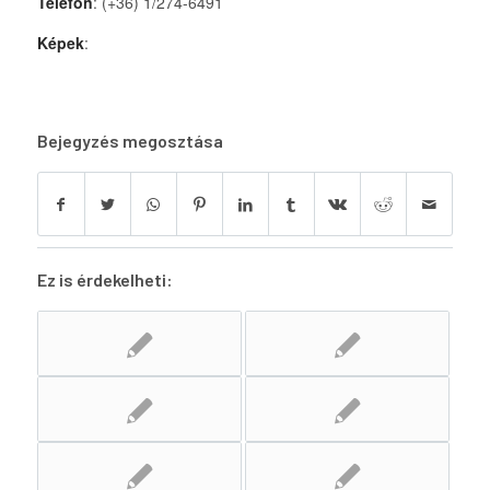
Telefon
: (+36) 1/274-6491
Képek
:
Bejegyzés megosztása
Ez is érdekelheti: