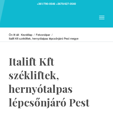
+361/790-0546
+3670/427-0540
Ön itt áll:
Kezdőlap
/
Felvonóipar
/
Italift Kft székliftek, hernyótalpas lépcsőnjáró Pest megye
Italift Kft
székliftek,
hernyótalpas
lépcsőnjáró Pest