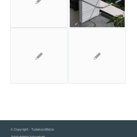
© Copyright -
TudakozóBázis
Adatvédelmi irányelvek