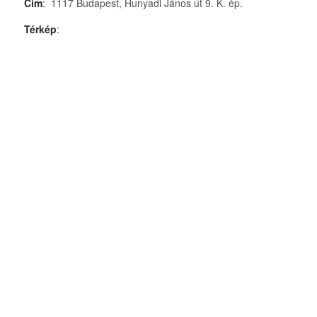
Cím
: 1117 Budapest, Hunyadi János út 9. K. ép.
Térkép
: