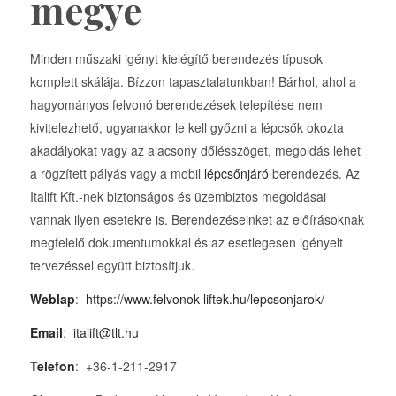
megye
Minden műszaki igényt kielégítő berendezés típusok
komplett skálája. Bízzon tapasztalatunkban! Bárhol, ahol a
hagyományos felvonó berendezések telepítése nem
kivitelezhető, ugyanakkor le kell győzni a lépcsők okozta
akadályokat vagy az alacsony dőlésszöget, megoldás lehet
a rögzített pályás vagy a mobil
lépcsőnjáró
berendezés. Az
Italift Kft.-nek biztonságos és üzembiztos megoldásai
vannak ilyen esetekre is. Berendezéseinket az előírásoknak
megfelelő dokumentumokkal és az esetlegesen igényelt
tervezéssel együtt biztosítjuk.
Weblap
:
https://www.felvonok-liftek.hu/lepcsonjarok/
Email
:
italift@tlt.hu
Telefon
: +36-1-211-2917