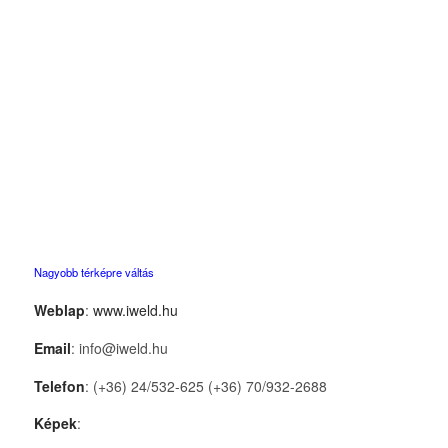
Nagyobb térképre váltás
Weblap
:
www.iweld.hu
Email
: info@iweld.hu
Telefon
: (+36) 24/532-625 (+36) 70/932-2688
Képek
: