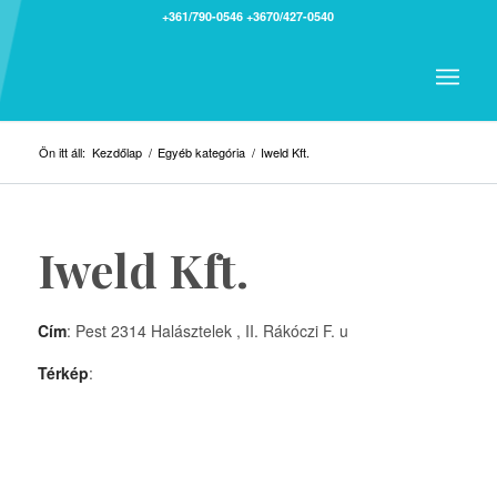
+361/790-0546
+3670/427-0540
Ön itt áll:
Kezdőlap
/
Egyéb kategória
/
Iweld Kft.
Iweld Kft.
Cím
: Pest 2314 Halásztelek , II. Rákóczi F. u
Térkép
: