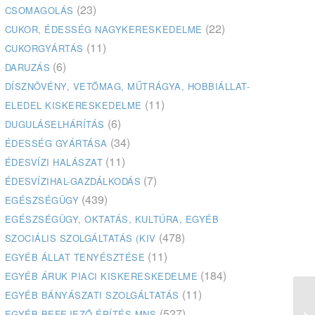
(23)
CSOMAGOLÁS
(22)
CUKOR, ÉDESSÉG NAGYKERESKEDELME
(11)
CUKORGYÁRTÁS
(6)
DARUZÁS
DÍSZNÖVÉNY, VETŐMAG, MŰTRÁGYA, HOBBIÁLLAT-
(11)
ELEDEL KISKERESKEDELME
(6)
DUGULÁSELHÁRÍTÁS
(34)
ÉDESSÉG GYÁRTÁSA
(11)
ÉDESVÍZI HALÁSZAT
(7)
ÉDESVÍZIHAL-GAZDÁLKODÁS
(439)
EGÉSZSÉGÜGY
EGÉSZSÉGÜGY, OKTATÁS, KULTÚRA, EGYÉB
(478)
SZOCIÁLIS SZOLGÁLTATÁS (KIV
(11)
EGYÉB ÁLLAT TENYÉSZTÉSE
(184)
EGYÉB ÁRUK PIACI KISKERESKEDELME
(11)
EGYÉB BÁNYÁSZATI SZOLGÁLTATÁS
(527)
EGYÉB BEFEJEZŐ ÉPÍTÉS MNS
Cs