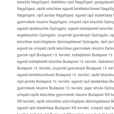
készítés Nagyfüged, diabétesz cipő Nagyfüged, gyógyászat
Nagyfüged, cipők készítése egyedi betétkészítéssel Nagyfüg
Nagyfüged, cipő javítás Nagyfüged, egyedi cipő átalakítása
gyermekek részére Nagyfüged, ortopéd cipő készítés Gyöng
egyedi cipőkészítés Gyöngyös, egyedi lúdtalpbetét készíté
segédeszköz Gyöngyös, szupinált gyerekcipő Gyöngyös, cip
készítése számítógépes lábvizsgálással Gyöngyös, cipő jav
egyedi és ortopéd cipők készítése gyermekek részére Gyöng
gyerek cipő Budapest 13. kerület, lúdtalpbetét Budapest 13. 
egyedi lúdtalpbetét készítés Budapest 13. kerület, diabétes
Budapest 13. kerület, szupinált gyerekcipő Budapest 13. ker
egyedi betétkészítéssel Budapest 13. kerület, cipők készíté
cipő javítás Budapest 13. kerület, egyedi cipő átalakítása B
gyermekek részére Budapest 13. kerület, jager shoes Gyöng
ortopéd cipők készítése gyermekek részére Budapest XIII ke
XIII kerület, cipők készítése számítógépes lábvizsgálással Bu
egyedi cipő átalakítása Budapest XIII kerület, ortopéd cipő k