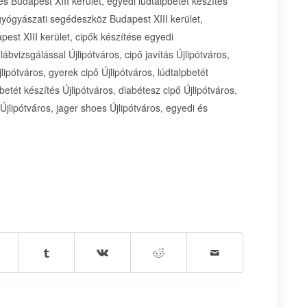
tés Budapest XIII kerület, egyedi lúdtalpbetét készítés
 gyógyászati segédeszköz Budapest XIII kerület,
pest XIII kerület, cipők készítése egyedi
ábvizsgálással Újlipótváros, cipő javítás Újlipótváros,
lipótváros, gyerek cipő Újlipótváros, lúdtalpbetét
betét készítés Újlipótváros, diabétesz cipő Újlipótváros,
jlipótváros, jager shoes Újlipótváros, egyedi és