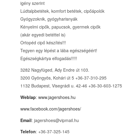
igény szerint
Lúdtalpbetétek, komfort betétek, cipőápolók
Gyógyzoknik, gyógyharisnyák
Kényelmi cipők, papucsok, gyermek cipők
(akár egyedi betéttel is)
Ortopéd cipő készítés!!!
Tegyen egy lépést a lába egészségéért!
Egészségkártya elfogadás!!!!!
3282 Nagyfüged, Ady Endre út 103.
3200 Gyöngyös, Kohári út 5 +36-37-310-295
1132 Budapest, Visegrádi u. 42-46 +36-30-603-1275
Weblap
:
www.jagershoes.hu
www.facebook.com/jagershoes/
Email
: jagershoes@vipmail.hu
Telefon
: +36-37-325-145