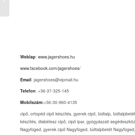
kéménybélelés Budapest Vörös Zsolt
Weblap
:
www.jagershoes.hu
www.facebook.com/jagershoes/
Email
: jagershoes@vipmail.hu
Telefon
: +36-37-325-145
Mobilszám:
+36-30-960-4135
cipő, ortopéd cipő készítés, gyerek cipő, lúdtalp, lúdtalpbet
készítés, diabétesz cipő, cipő ipar, gyógyászati segédeszköz
Nagyfüged, gyerek cipő Nagyfüged, lúdtalpbetét Nagyfüged,