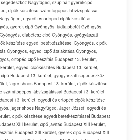
i segédeszköz Nagyfüged, szupinált gyerekcipő
ed, cipők készítése számítógépes lábvizsgálással
 Nagyfüged, egyedi és ortopéd cipők készítése
yös, gyerek cipő Gyöngyös, lúdtalpbetét Gyöngyös,
s Gyöngyös, diabétesz cipő Gyöngyös, gyógyászati
ők készítése egyedi betétkészítéssel Gyöngyös, cipők
ítás Gyöngyös, egyedi cipő átalakítása Gyöngyös,
yös, ortopéd cipő készítés Budapest 13. kerület,
kerület, egyedi cipőkészítés Budapest 13. kerület,
z cipő Budapest 13. kerület, gyógyászati segédeszköz
ület, jager shoes Budapest 13. kerület, cipők készítése
se számítógépes lábvizsgálással Budapest 13. kerület,
udapest 13. kerület, egyedi és ortopéd cipők készítése
yös, jager shoes Nagyfüged, Jager József, egyedi és
rület, cipők készítése egyedi betétkészítéssel Budapest
dapest XIII kerület, cipő javítás Budapest XIII kerület,
észítés Budapest XIII kerület, gyerek cipő Budapest XIII