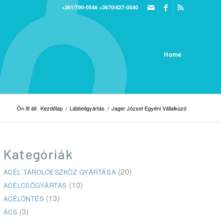
+361/790-0546
+3670/427-0540
Home
Ön itt áll:
Kezdőlap
/
Lábbeligyártás
/
Jager József Egyéni Vállalkozó
Kategóriák
(20)
ACÉL TÁROLÓESZKÖZ GYÁRTÁSA
(10)
ACÉLCSŐGYÁRTÁS
(13)
ACÉLÖNTÉS
(3)
ÁCS