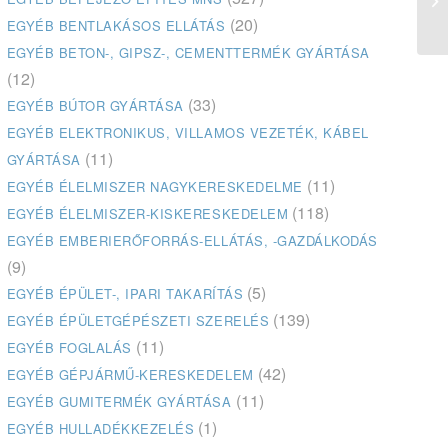
(20)
EGYÉB BENTLAKÁSOS ELLÁTÁS
EGYÉB BETON-, GIPSZ-, CEMENTTERMÉK GYÁRTÁSA
(12)
(33)
EGYÉB BÚTOR GYÁRTÁSA
EGYÉB ELEKTRONIKUS, VILLAMOS VEZETÉK, KÁBEL
(11)
GYÁRTÁSA
(11)
EGYÉB ÉLELMISZER NAGYKERESKEDELME
(118)
EGYÉB ÉLELMISZER-KISKERESKEDELEM
EGYÉB EMBERIERŐFORRÁS-ELLÁTÁS, -GAZDÁLKODÁS
(9)
(5)
EGYÉB ÉPÜLET-, IPARI TAKARÍTÁS
(139)
EGYÉB ÉPÜLETGÉPÉSZETI SZERELÉS
(11)
EGYÉB FOGLALÁS
(42)
EGYÉB GÉPJÁRMŰ-KERESKEDELEM
(11)
EGYÉB GUMITERMÉK GYÁRTÁSA
(1)
EGYÉB HULLADÉKKEZELÉS