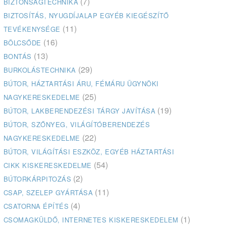
(7)
BIZTONSÁGTECHNIKA
BIZTOSÍTÁS, NYUGDÍJALAP EGYÉB KIEGÉSZÍTŐ
(11)
TEVÉKENYSÉGE
(16)
BÖLCSŐDE
(13)
BONTÁS
(29)
BURKOLÁSTECHNIKA
BÚTOR, HÁZTARTÁSI ÁRU, FÉMÁRU ÜGYNÖKI
(25)
NAGYKERESKEDELME
(19)
BÚTOR, LAKBERENDEZÉSI TÁRGY JAVÍTÁSA
BÚTOR, SZŐNYEG, VILÁGÍTÓBERENDEZÉS
(22)
NAGYKERESKEDELME
BÚTOR, VILÁGÍTÁSI ESZKÖZ, EGYÉB HÁZTARTÁSI
(54)
CIKK KISKERESKEDELME
(2)
BÚTORKÁRPITOZÁS
(11)
CSAP, SZELEP GYÁRTÁSA
(4)
CSATORNA ÉPÍTÉS
(1)
CSOMAGKÜLDŐ, INTERNETES KISKERESKEDELEM