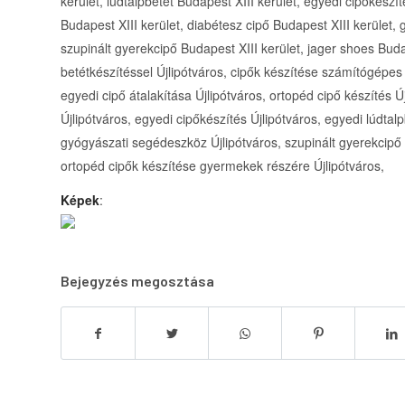
kerület, lúdtalpbetét Budapest XIII kerület, egyedi cipőkészí
Budapest XIII kerület, diabétesz cipő Budapest XIII kerület,
szupinált gyerekcipő Budapest XIII kerület, jager shoes Buda
betétkészítéssel Újlipótváros, cipők készítése számítógépes l
egyedi cipő átalakítása Újlipótváros, ortopéd cipő készítés Új
Újlipótváros, egyedi cipőkészítés Újlipótváros, egyedi lúdtalp
gyógyászati segédeszköz Újlipótváros, szupinált gyerekcipő Ú
ortopéd cipők készítése gyermekek részére Újlipótváros,
Képek
:
Bejegyzés megosztása