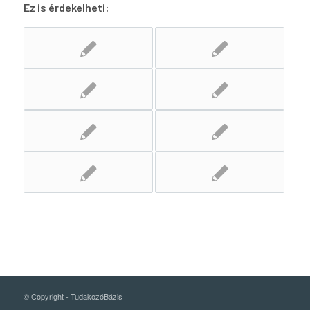
Ez is érdekelheti:
© Copyright -
TudakozóBázis