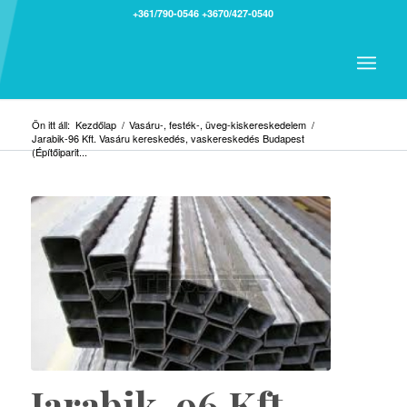
+361/790-0546
+3670/427-0540
Ön itt áll:
Kezdőlap
/
Vasáru-, festék-, üveg-kiskereskedelem
/
Jarabik-96 Kft. Vasáru kereskedés, vaskereskedés Budapest
(Építőiparit...
Jarabik-96 Kft.