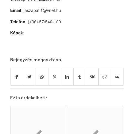
Email
: jaszapati1@vnet.hu
Telefon
: (+36) 57/540-100
Képek
:
Bejegyzés megosztása
Ez is érdekelheti: