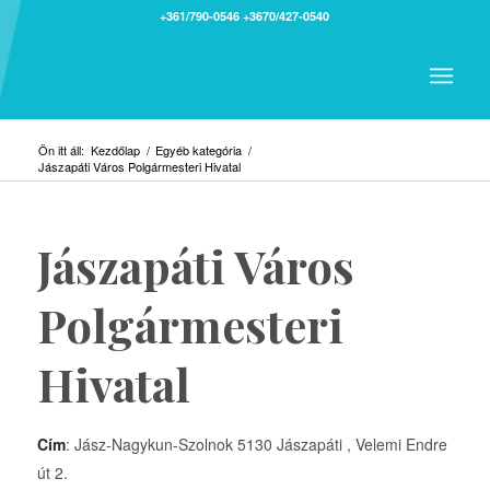
+361/790-0546
+3670/427-0540
Ön itt áll:
Kezdőlap
/
Egyéb kategória
/
Jászapáti Város Polgármesteri Hivatal
Jászapáti Város
Polgármesteri
Hivatal
Cím
: Jász-Nagykun-Szolnok 5130 Jászapáti , Velemi Endre
út 2.