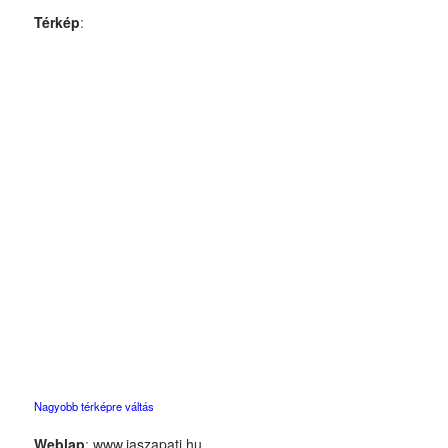
Térkép
:
Nagyobb térképre váltás
Weblap
:
www.jaszapati.hu