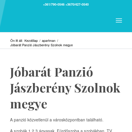
+361/790-0546
+3670/427-0540
Ön itt áll:
Kezdőlap
/
apartman
/
Jóbarát Panzió Jászberény Szolnok megye
Jóbarát Panzió
Jászberény Szolnok
megye
A panzió közvetlenül a városközpontban található.
A szobák 1,2,3 ágyasak. Fürdőszoba a szobákban. TV