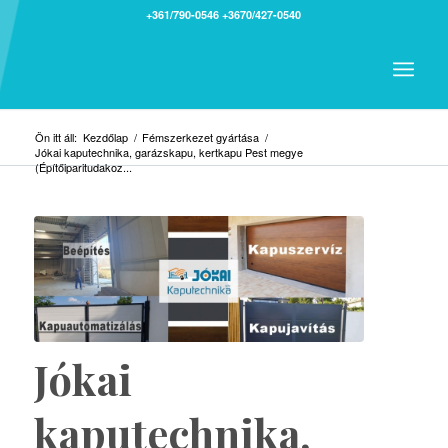
+361/790-0546
+3670/427-0540
Ön itt áll:
Kezdőlap
/
Fémszerkezet gyártása
/
Jókai kaputechnika, garázskapu, kertkapu Pest megye
(Építőiparitudakoz...
Jókai
kaputechnika,