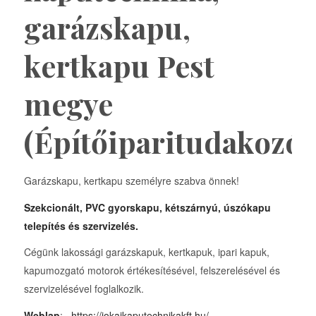
garázskapu,
kertkapu Pest
megye
(Építőiparitudakozó)
Garázskapu, kertkapu személyre szabva önnek!
Szekcionált, PVC gyorskapu, kétszárnyú, úszókapu
telepítés és szervizelés.
Cégünk lakossági garázskapuk, kertkapuk, ipari kapuk,
kapumozgató motorok értékesítésével, felszerelésével és
szervizelésével foglalkozik.
Weblap
:
https://jokaikaputechnikakft.hu/