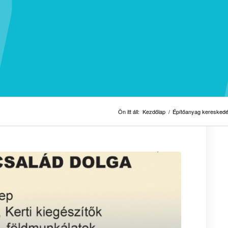
Ön itt áll:
Kezdőlap
/
Építőanyag keresked