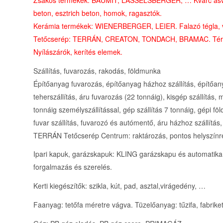
beton, esztrich beton, homok, ragasztók.
Kerámia termékek: WIENERBERGER, LEIER. Falazó tégla, vála
Tetőcserép: TERRÁN, CREATON, TONDACH, BRAMAC. Té
Nyílászárók, kerítés elemek.
Szállítás, fuvarozás, rakodás, földmunka
Építőanyag fuvarozás, építőanyag házhoz szállítás, építőan
teherszállítás, áru fuvarozás (22 tonnáig), kisgép szállítás,
tonnáig személyszállítással, gép szállítás 7 tonnáig, gépi f
fuvar szállítás, fuvarozó és autómentő, áru házhoz szállítás
TERRÁN Tetőcserép Centrum: raktározás, pontos helyszínre 
Ipari kapuk, garázskapuk: KLING garázskapu és automatika,
forgalmazás és szerelés.
Kerti kiegészítők: szikla, kút, pad, asztal,virágedény, …
Faanyag: tetőfa méretre vágva. Tüzelőanyag: tűzifa, fabriket