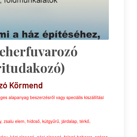
Teherfuvarozó
itudakozó)
ozó Körmend
ges alapanyag beszerzésről vagy speciális kiszállítási
alu elem, hídcső, kútgyűrű, járdalap, térkő,
 kézi alapozó, gépi alapozó, falazó habarcs, száraz