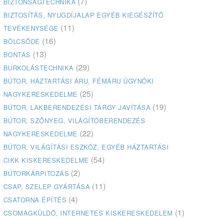
(7)
BIZTONSÁGTECHNIKA
BIZTOSÍTÁS, NYUGDÍJALAP EGYÉB KIEGÉSZÍTŐ
(11)
TEVÉKENYSÉGE
(16)
BÖLCSŐDE
(13)
BONTÁS
(29)
BURKOLÁSTECHNIKA
BÚTOR, HÁZTARTÁSI ÁRU, FÉMÁRU ÜGYNÖKI
(25)
NAGYKERESKEDELME
(19)
BÚTOR, LAKBERENDEZÉSI TÁRGY JAVÍTÁSA
BÚTOR, SZŐNYEG, VILÁGÍTÓBERENDEZÉS
(22)
NAGYKERESKEDELME
BÚTOR, VILÁGÍTÁSI ESZKÖZ, EGYÉB HÁZTARTÁSI
(54)
CIKK KISKERESKEDELME
(2)
BÚTORKÁRPITOZÁS
(11)
CSAP, SZELEP GYÁRTÁSA
(4)
CSATORNA ÉPÍTÉS
(1)
CSOMAGKÜLDŐ, INTERNETES KISKERESKEDELEM