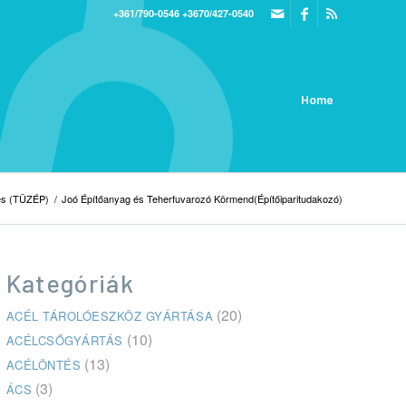
+361/790-0546
+3670/427-0540
Home
és (TÜZÉP)
/
Joó Építőanyag és Teherfuvarozó Körmend(Építőiparitudakozó)
Kategóriák
(20)
ACÉL TÁROLÓESZKÖZ GYÁRTÁSA
(10)
ACÉLCSŐGYÁRTÁS
(13)
ACÉLÖNTÉS
(3)
ÁCS