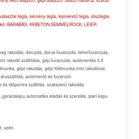
szfal tégla, kémény tégla, kisméretű tégla, dísztégla.
rkő: BARABÁS, KKBETON,SEMMELROCK, LEIER.
yag rakodás, daruzás, darus fuvarozás, teherfuvarozás,
 mini rakodó szállítása, gép fuvarozás, autómentés 3,5
öldmunka, gépi rakodás, gépi földmunka mini rakodóval,
, áruszállítás, autómentő és fuvarozó.
és időpontra szállítás, szakszerű rakodás.
 garázskapu automatika eladás és szerelés, ipari kapu
t, szén.