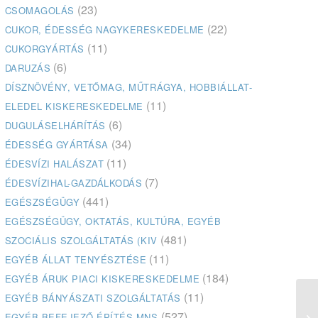
(23)
CSOMAGOLÁS
(22)
CUKOR, ÉDESSÉG NAGYKERESKEDELME
(11)
CUKORGYÁRTÁS
(6)
DARUZÁS
DÍSZNÖVÉNY, VETŐMAG, MŰTRÁGYA, HOBBIÁLLAT-
(11)
ELEDEL KISKERESKEDELME
(6)
DUGULÁSELHÁRÍTÁS
(34)
ÉDESSÉG GYÁRTÁSA
(11)
ÉDESVÍZI HALÁSZAT
(7)
ÉDESVÍZIHAL-GAZDÁLKODÁS
(441)
EGÉSZSÉGÜGY
EGÉSZSÉGÜGY, OKTATÁS, KULTÚRA, EGYÉB
(481)
SZOCIÁLIS SZOLGÁLTATÁS (KIV
(11)
EGYÉB ÁLLAT TENYÉSZTÉSE
(184)
EGYÉB ÁRUK PIACI KISKERESKEDELME
(11)
EGYÉB BÁNYÁSZATI SZOLGÁLTATÁS
Pá
(527)
EGYÉB BEFEJEZŐ ÉPÍTÉS MNS
Sp