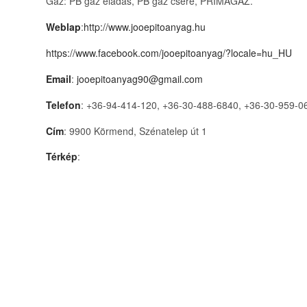
Gáz: PB gáz eladás, PB gáz csere, PRIMAGÁZ.
Weblap
:
http://www.jooepitoanyag.hu
https://www.facebook.com/jooepitoanyag/?locale=hu_HU
Email
:
jooepitoanyag90@gmail.com
Telefon
: +
36-94-414-120, +36-30-488-6840, +36-30-959-0
Cím
:
9900 Körmend, Szénatelep út 1
Térkép
: