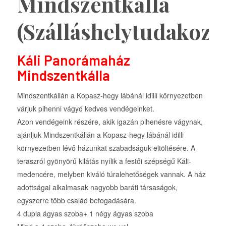
Mindszentkálla
(Szálláshelytudakozó
Káli Panorámaház
Mindszentkálla
Mindszentkállán a Kopasz-hegy lábánál idilli környezetben
várjuk pihenni vágyó kedves vendégeinket.
Azon vendégeink részére, akik igazán pihenésre vágynak,
ajánljuk Mindszentkállán a Kopasz-hegy lábánál idilli
környezetben lévő házunkat szabadságuk eltöltésére. A
teraszról gyönyörű kilátás nyílik a festői szépségű Káli-
medencére, melyben kiváló túralehetőségek vannak. A ház
adottságai alkalmasak nagyobb baráti társaságok,
egyszerre több család befogadására.
4 dupla ágyas szoba+ 1 négy ágyas szoba