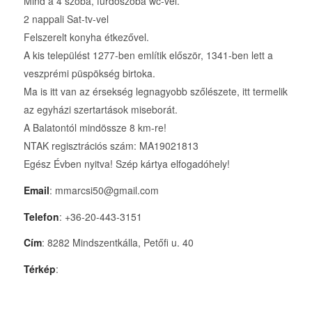
Mind a 4 szoba, fürdőszoba wc-vel.
2 nappali Sat-tv-vel
Felszerelt konyha étkezővel.
A kis települést 1277-ben említik először, 1341-ben lett a
veszprémi püspökség birtoka.
Ma is itt van az érsekség legnagyobb szőlészete, itt termelik
az egyházi szertartások miseborát.
A Balatontól mindössze 8 km-re!
NTAK regisztrációs szám: MA19021813
Egész Évben nyitva! Szép kártya elfogadóhely!
Email
: mmarcsi50@gmail.com
Telefon
: +36-20-443-3151
Cím
: 8282 Mindszentkálla, Petőfi u. 40
Térkép
: