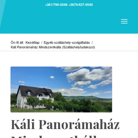
+361/790-0546
+3670/427-0540
Ön itt áll:
Kezdőlap
/
Egyéb szálláshely-szolgáltatás
/
Káli Panorámaház Mindszentkálla (Szálláshelytudakozó)
Káli Panorámaház