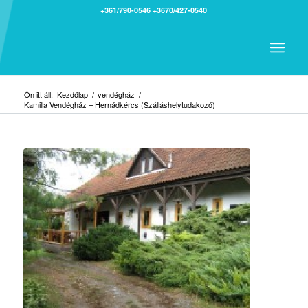
+361/790-0546
+3670/427-0540
Ön itt áll:
Kezdőlap
/
vendégház
/
Kamilla Vendégház – Hernádkércs (Szálláshelytudakozó)