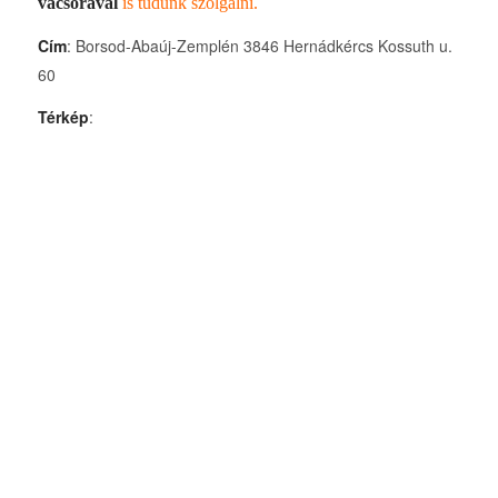
vacsorával
is tudunk szolgálni.
Cím
: Borsod-Abaúj-Zemplén 3846 Hernádkércs Kossuth u.
60
Térkép
: