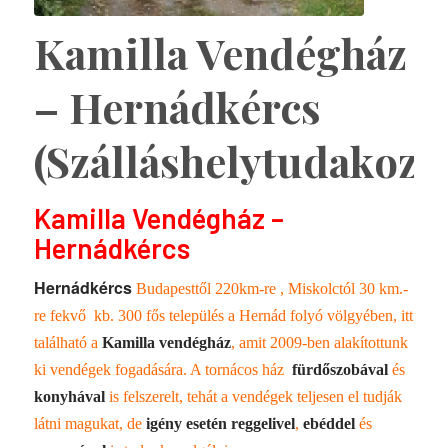
Kamilla Vendégház
– Hernádkércs
(Szálláshelytudakozó
Kamilla Vendégház –
Hernádkércs
Hernádkércs
Budapesttől 220km-re , Miskolctól 30 km.-
re fekvő kb. 300 fős település a Hernád folyó völgyében, itt
található a
Kamilla vendégház
, amit 2009-ben alakítottunk
ki vendégek fogadására. A tornácos ház
fürdőszobával
és
konyhával
is felszerelt, tehát a vendégek teljesen el tudják
látni magukat, de
igény esetén reggelivel
,
ebéddel
és