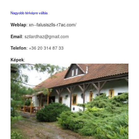
Nagyobb térképre váltás
Weblap
:
xn--falusiszlls-r7ac.com/
Email
: szilardhaz@gmail.com
Telefon
: +36 20 314 87 33
Képek
: