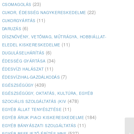
(23)
CSOMAGOLÁS
(22)
CUKOR, ÉDESSÉG NAGYKERESKEDELME
(11)
CUKORGYÁRTÁS
(6)
DARUZÁS
DÍSZNÖVÉNY, VETŐMAG, MŰTRÁGYA, HOBBIÁLLAT-
(11)
ELEDEL KISKERESKEDELME
(6)
DUGULÁSELHÁRÍTÁS
(34)
ÉDESSÉG GYÁRTÁSA
(11)
ÉDESVÍZI HALÁSZAT
(7)
ÉDESVÍZIHAL-GAZDÁLKODÁS
(439)
EGÉSZSÉGÜGY
EGÉSZSÉGÜGY, OKTATÁS, KULTÚRA, EGYÉB
(478)
SZOCIÁLIS SZOLGÁLTATÁS (KIV
(11)
EGYÉB ÁLLAT TENYÉSZTÉSE
(184)
EGYÉB ÁRUK PIACI KISKERESKEDELME
(11)
EGYÉB BÁNYÁSZATI SZOLGÁLTATÁS
Ka
(527)
EGYÉB BEFEJEZŐ ÉPÍTÉS MNS
cs