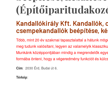
(Építőiparitudakoz
Kandallókirály Kft. Kandallók,
csempekandallók beépítése, ké
Több, mint 20 év szakmai tapasztalattal a hátunk mögöt
meg tudunk valósítani, legyen az valamelyik klasszik
Munkánk középpontjában mindig a megrendelők egyedi
formába önteni, hogy a végeredmény funkciót és külcsín
Cím
: 2030 Érd, Budai út 6.
Térkép
: