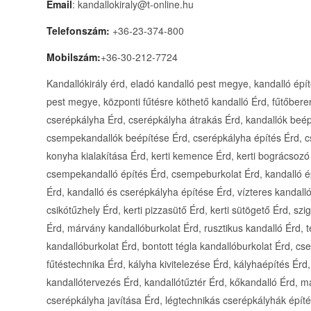
Email
: kandallokiraly@t-online.hu
Telefonszám:
+36-23-374-800
Mobilszám:
+36-30-212-7724
Kandallókirály érd, eladó kandalló pest megye, kandalló építés pest megye, kandalló pest megye cserépkályhás pest megye, központi fűtésre köthető kandalló Érd, fűtőberendezés Érd, kerti konyha Érd, kandallóburkolat Érd, cserépkályha Érd, cserépkályha átrakás Érd, kandallók beépítése Érd, cserépkályhák beépítése Érd, csempekandallók beépítése Érd, cserépkályha építés Érd, cserépkályha átrakás Érd, csempekandalló Érd, kerti konyha kialakítása Érd, kerti kemence Érd, kerti bográcsozó Érd, kerti kemence Érd, klasszikus kandalló Érd, csempekandalló építés Érd, csempeburkolat Érd, kandalló építés kemence Érd, szigetelt szerelt kémény építése Érd, kandalló és cserépkályha építése Érd, vízteres kandalló építése komplett gépészeti szereléssel Érd, csikótűzhely Érd, kerti pizzasütő Érd, kerti sütögető Érd, szigetelt koracél szerelt kémény Érd, gránit kandallóburkolat Érd, márvány kandallóburkolat Érd, rusztikus kandalló Érd, terméskő kandallóburkolat Érd, vakolt fal kandallóburkolat Érd, bontott tégla kandallóburkolat Érd, cserépkályha készítés Érd, cserépkályha kivitelezés Érd, fűtéstechnika Érd, kályha kivitelezése Érd, kályhaépítés Érd, kályhatervezés Érd, kandallókivitelezés Érd, kandallótervezés Érd, kandallótűztér Érd, kőkandalló Érd, márványkandalló Érd, cserépkályha átrakása Érd, cserépkályha javítása Érd, légtechnikás cserépkályhák építése Érd, kályhaépítés Érd, kályha átrakás Érd, kályha javítás Érd, kályha karbantartás Érd, kemence építése Érd, kerti konyha építése Érd, régi és antik cserépkályha átrakás Érd, javítás Érd, csempe pótlás Érd, egyedi csempék gyártása Érd, táblás kályhák Érd, régi kályhák másolatának elkészítése Érd, felrobbant cserépkályha átrakása Érd, cserépkályha csempék utángyártása Érd, hordozható cserépkályha építése Érd, központi fűtésre köthető kandalló Pest vármegye, fűtőberendezés Pest vármegye, kerti konyha Pest vármegye, kandallóburkolat Pest vármegye, cserépkályha Pest vármegye, cserépkályha átrakás Pest vármegye, kandallók beépítése Pest vármegye, cserépkályhák beépítése Pest vármegye, csempekandallók beépítése Pest vármegye, cserépkályha építés Pest vármegye, cserépkályha átrakás Pest vármegye, csempekandalló Pest vármegye, kerti konyha kialakítása Pest vármegye, kerti kemence Pest vármegye, kerti bográcsozó Pest vármegye, kerti kemence Pest vármegye, klasszikus kandalló Pest vármegye, csempekandalló építés Pest vármegye, csempeburkolat Pest vármegye, kandalló építés kemence Pest vármegye, szigetelt szerelt kémény építése Pest vármegye, kandalló és cserépkályha építése Pest vármegye, vízteres kandalló építése komplett gépészeti szereléssel Pest vármegye, csikótűzhely Pest vármegye, kerti pizzasütő Pest vármegye, kerti sütögető Pest vármegye, szigetelt koracél szerelt kémény Pest vármegye, gránit kandallóburkolat Pest vármegye, márvány kandallóburkolat Pest vármegye, rusztikus kandalló Pest vármegye, terméskő kandallóburkolat Pest vármegye, vakolt fal kandallóburkolat Pest vármegye, bontott tégla kandallóburkolat Pest vármegye, cserépkályha készítés Pest vármegye, cserépkályha kivitelezés Pest vármegye, fűtéstechnika Pest vármegye, kályha kivitelezése Pest vármegye, kályhaépítés Pest vármegye, kályhatervezés Pest vármegye, kandallókivitelezés Pest vármegye, kandallótervezés Pest vármegye, kandallótűztér Pest vármegye, kőkandalló Pest vármegye, márványkandalló Pest vármegye, cserépkályha átrakása Pest vármegye, cserépkályha javítása Pest vármegye, légtechnikás cserépkályhák építése Pest vármegye, kályhaépítés Pest vármegye, kályha átrakás Pest vármegye, kályha javítás Pest vármegye, kályha karbantartás Pest vármegye, kemence építése Pest vármegye, kerti konyha építése Pest vármegye, régi és antik cserépkályha átrakás Pest vármegye, javítás Pest vármegye, csempe pótlás Pest vármegye, egyedi csempék gyártása Pest vármegye, táblás kályhák Pest vármegye, régi kályhák másolatának elkészítése Pest vármegye, felrobbant cserépkályha átrakása Pest vármegye, cserépkályha csempék utángyártása Pest vármegye, hordozható cserépkályha építése Pest vármegye, központi fűtésre köthető kandalló Nógrád vármegye, fűtőberendezés Nógrád vármegye, kerti konyha Nógrád vármegye, kandallóburkolat Nógrád vármegye, cserépkályha Nógrád vármegye, cserépkályha átrakás Nógrád vármegye, kandallók beépítése Nógrád vármegye, cserépkályhák beépítése Nógrád vármegye, csempekandallók beépítése Nógrád vármegye, cserépkályha építés Nógrád vármegye, cserépkályha átrakás Nógrád vármegye, csempekandalló Nógrád vármegye, kerti konyha kialakítása Nógrád vármegye, kerti kemence Nógrád vármegye, kerti bográcsozó Nógrád vármegye, kerti kemence Nógrád vármegye, klasszikus kandalló Nógrád vármegye, csempekandalló építés Nógrád vármegye, csempeburkolat Nógrád vármegye, kandalló építés kemence Nógrád vármegye, szigetelt szerelt kémény építése Nógrád vármegye, kandalló és cserépkályha építése Nógrád vármegye, vízteres kandalló építése komplett gépészeti szereléssel Nógrád vármegye, csikótűzhely Nógrád vármegye, kerti pizzasütő Nógrád vármegye, kerti sütögető Nógrád vármegye, szigetelt koracél szerelt kémény Nógrád vármegye, gránit kandallóburkolat Nógrád vármegye, márvány kandallóburkolat Nógrád vármegye, rusztikus kandalló Nógrád vármegye, terméskő kandallóburkolat Nógrád vármegye, vakolt fal kandallóburkolat Nógrád vármegye, bontott tégla kandallóburkolat Nógrád vármegye, cserépkályha készítés Nógrád vármegye, 