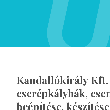
Kandallókirály Kft.
cserépkályhák, cs
beépítése, készítése