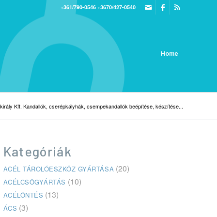
+361/790-0546
+3670/427-0540
Home
király Kft. Kandallók, cserépkályhák, csempekandallók beépítése, készítése...
Kategóriák
(20)
ACÉL TÁROLÓESZKÖZ GYÁRTÁSA
(10)
ACÉLCSŐGYÁRTÁS
(13)
ACÉLÖNTÉS
(3)
ÁCS