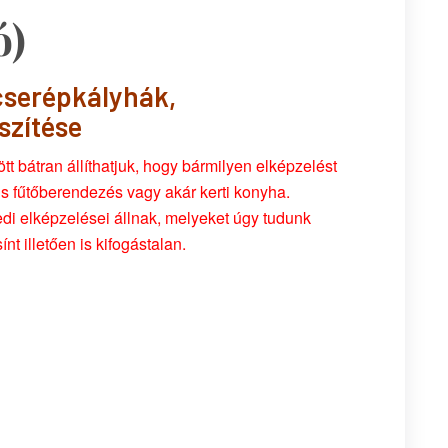
ó)
 cserépkályhák,
szítése
t bátran állíthatjuk, hogy bármilyen elképzelést
us fűtőberendezés vagy akár kerti konyha.
 elképzelései állnak, melyeket úgy tudunk
t illetően is kifogástalan.