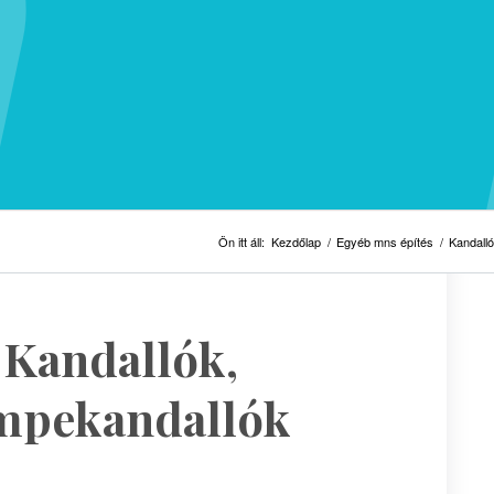
Ön itt áll:
Kezdőlap
/
Egyéb mns építés
/
Kandalló
 Kandallók,
empekandallók