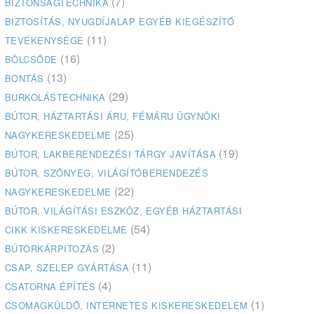
(7)
BIZTONSÁGTECHNIKA
BIZTOSÍTÁS, NYUGDÍJALAP EGYÉB KIEGÉSZÍTŐ
(11)
TEVÉKENYSÉGE
(16)
BÖLCSŐDE
(13)
BONTÁS
(29)
BURKOLÁSTECHNIKA
BÚTOR, HÁZTARTÁSI ÁRU, FÉMÁRU ÜGYNÖKI
(25)
NAGYKERESKEDELME
(19)
BÚTOR, LAKBERENDEZÉSI TÁRGY JAVÍTÁSA
BÚTOR, SZŐNYEG, VILÁGÍTÓBERENDEZÉS
(22)
NAGYKERESKEDELME
BÚTOR, VILÁGÍTÁSI ESZKÖZ, EGYÉB HÁZTARTÁSI
(54)
CIKK KISKERESKEDELME
(2)
BÚTORKÁRPITOZÁS
(11)
CSAP, SZELEP GYÁRTÁSA
(4)
CSATORNA ÉPÍTÉS
(1)
CSOMAGKÜLDŐ, INTERNETES KISKERESKEDELEM