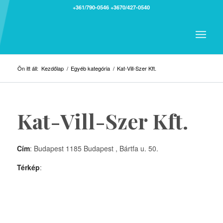
+361/790-0546
+3670/427-0540
Ön itt áll:
Kezdőlap
/
Egyéb kategória
/
Kat-Vill-Szer Kft.
Kat-Vill-Szer Kft.
Cím
: Budapest 1185 Budapest , Bártfa u. 50.
Térkép
: