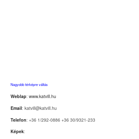
Nagyobb térképre váltás
Weblap
:
www.katvill.hu
Email
: katvill@katvill.hu
Telefon
: +36 1/292-0886 +36 30/9321-233
Képek
: