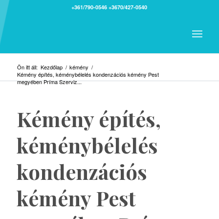
+361/790-0546
+3670/427-0540
Ön itt áll:
Kezdőlap
/
kémény
/
Kémény építés, kéménybélelés kondenzációs kémény Pest
megyében Príma Szerviz...
Kémény építés,
kéménybélelés
kondenzációs
kémény Pest