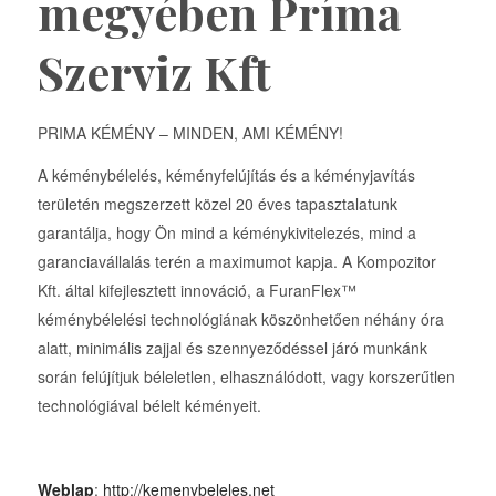
megyében Príma
Szerviz Kft
PRIMA KÉMÉNY – MINDEN, AMI KÉMÉNY!
A kéménybélelés, kéményfelújítás és a kéményjavítás
területén megszerzett közel 20 éves tapasztalatunk
garantálja, hogy Ön mind a kéménykivitelezés, mind a
garanciavállalás terén a maximumot kapja. A Kompozitor
Kft. által kifejlesztett innováció, a FuranFlex™
kéménybélelési technológiának köszönhetően néhány óra
alatt, minimális zajjal és szennyeződéssel járó munkánk
során felújítjuk béleletlen, elhasználódott, vagy korszerűtlen
technológiával bélelt kéményeit.
Weblap
:
http://kemenybeleles.net