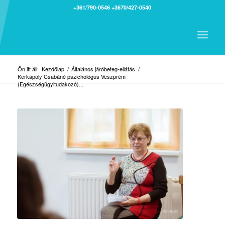
+361/790-0546
+3670/427-0540
Ön itt áll:
Kezdőlap
/
Általános járóbeteg-ellátás
/
Kerkápoly Csabáné pszichológus Veszprém
(Egészségügyitudakozó)...