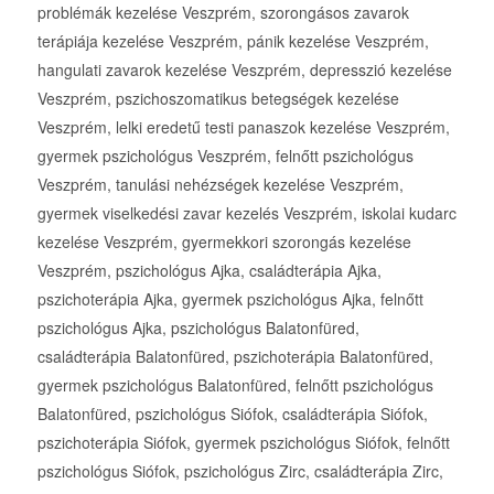
problémák kezelése Veszprém, szorongásos zavarok
terápiája kezelése Veszprém, pánik kezelése Veszprém,
hangulati zavarok kezelése Veszprém, depresszió kezelése
Veszprém, pszichoszomatikus betegségek kezelése
Veszprém, lelki eredetű testi panaszok kezelése Veszprém,
gyermek pszichológus Veszprém, felnőtt pszichológus
Veszprém, tanulási nehézségek kezelése Veszprém,
gyermek viselkedési zavar kezelés Veszprém, iskolai kudarc
kezelése Veszprém, gyermekkori szorongás kezelése
Veszprém, pszichológus Ajka, családterápia Ajka,
pszichoterápia Ajka, gyermek pszichológus Ajka, felnőtt
pszichológus Ajka, pszichológus Balatonfüred,
családterápia Balatonfüred, pszichoterápia Balatonfüred,
gyermek pszichológus Balatonfüred, felnőtt pszichológus
Balatonfüred, pszichológus Siófok, családterápia Siófok,
pszichoterápia Siófok, gyermek pszichológus Siófok, felnőtt
pszichológus Siófok, pszichológus Zirc, családterápia Zirc,