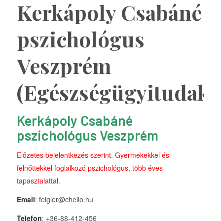
Kerkápoly Csabáné
pszichológus
Veszprém
(Egészségügyitudako
Kerkápoly Csabáné
pszichológus Veszprém
Előzetes bejelentkezés szerint. Gyermekekkel és
felnőttekkel foglalkozó pszichológus, több éves
tapasztalattal.
Email
: feigler@chello.hu
Telefon
: +36-88-412-456