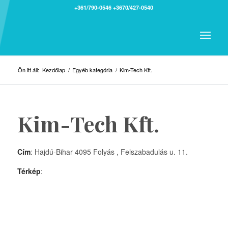
+361/790-0546
+3670/427-0540
Ön itt áll:
Kezdőlap
/
Egyéb kategória
/
Kim-Tech Kft.
Kim-Tech Kft.
Cím
: Hajdú-Bihar 4095 Folyás , Felszabadulás u. 11.
Térkép
: