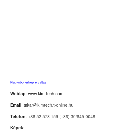
Nagyobb térképre váltás
Weblap
:
www.kim-tech.com
Email
: titkar@kimtech.t-online.hu
Telefon
: +36 52 573 159 (+36) 30/645-0048
Képek
: